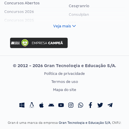
Concursos Abertos
Cesgranrio
Concursos 2026
Consulplan
Concursos 2025
FCC
Veja mais
Concurso Nacional Unificado
FGV
Concurso Ibama
Idecan
Concurso MPU
Selecon
Editais publicados
Uniase
© 2012 - 2026 Gran Tecnologia e Educação S/A.
Vunesp
Política de privacidade
CONCURSOS POR PROFISSÃO
EXAME DE ORDEM
Termos de uso
Concursos Administrativos
OAB
Mapa do site
Concursos Educação
Prova OAB
Concursos Fiscais
Calendário OAB
Concursos Jurídicos
Questões OAB
Concursos Militares
Recursos OAB
Gran é uma marca da empresa
Gran Tecnologia e Educação S/A
, CNPJ:
Concursos Policiais
Exame de Ordem