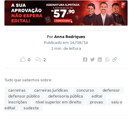
Por
Anna Rodrigues
Publicado em
16/08/16
1 min. de leitura
0
2
Tudo que sabemos sobre:
carreiras
carreiras jurídicas
concurso
defensor
defensor público
defensoria pública
edital
inscrições
nível superior em direito
provas
saiu o
edital
sudeste