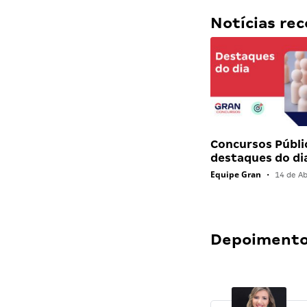
Notícias r
Concursos Públi
destaques do di
Equipe Gran
•
14 de Ab
Depoimentos