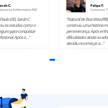
arah C.
Felipe F.
oncurso Enfermeiro PSF
Concurso T
Paulo (SE), Sarah C.
“Natural de Boa Vista (RR),
u os estudos como o
construiu uma história m
guro para conquistar
perseverança. Após enfr
fissional. Após o…”
dificuldades ainda na ado
decidiu recomeçar a…”