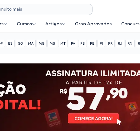
os
Cursos
Artigos
Gran Aprovados
Concurse
DF
ES
GO
MA
MG
MS
MT
PA
PB
PE
PI
PR
RJ
RN
R