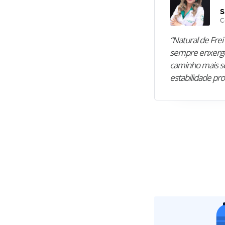
S
C
“Natural de Frei 
sempre enxergo
caminho mais se
estabilidade pro