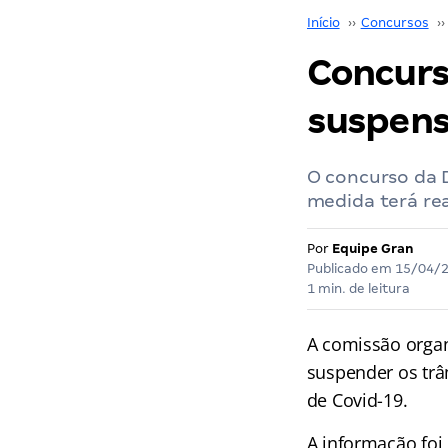
Início
››
Concursos
››
Concurs
suspens
O concurso da 
medida terá re
Por
Equipe Gran
Publicado em
15/04/
1 min. de leitura
A comissão orga
suspender os tr
de Covid-19.
A informação foi 