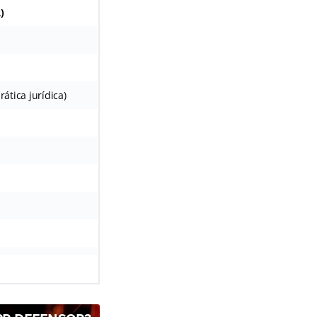
)
ática jurídica)