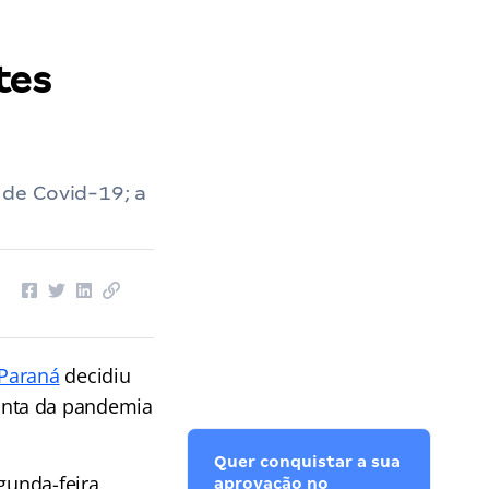
tes
de Covid-19; a
 Paraná
decidiu
onta da pandemia
Quer conquistar a sua
gunda-feira
aprovação no