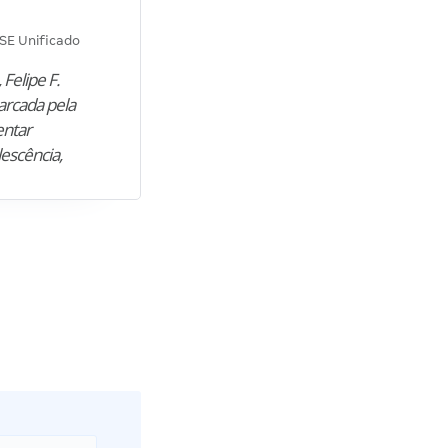
Diana M.
SE Unificado
Concurso SEPLAG CE
 Felipe F.
“Natural de Juazeiro do Norte (CE),
arcada pela
M. encontrou nos estudos o cami
entar
para construir uma nova fase da vi
lescência,
profissional. Após…”