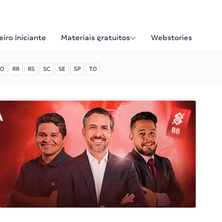
iro Iniciante
Materiais gratuitos
Webstories
O
RR
RS
SC
SE
SP
TO