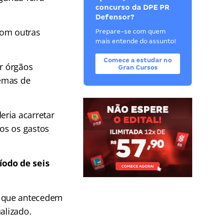
concurso da DPE PR
Defensor?
com outras
Prepare-se com quem
mais entende do assunto!
Comece a estudar no
or órgãos
Gran Cursos
lemas de
eria acarretar
os os gastos
íodo de seis
 que antecedem
alizado.