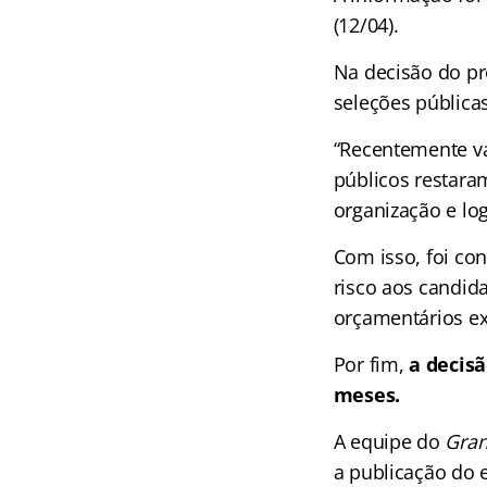
(12/04).
Na decisão do pr
seleções públicas
“Recentemente vár
públicos restara
organização e log
Com isso, foi co
risco aos candid
orçamentários ex
Por fim,
a decisã
meses.
A equipe do
Gran
a publicação do e