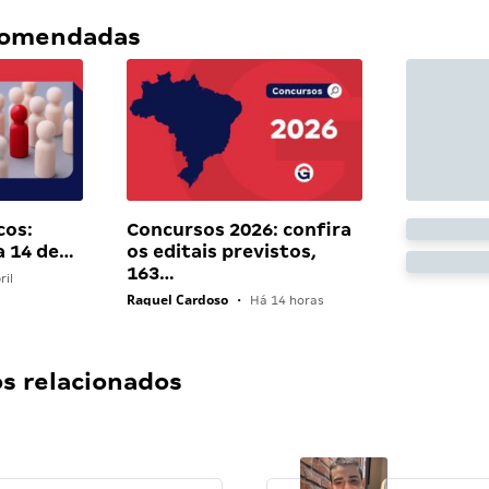
ecomendadas
cos:
Concursos 2026: confira
a 14 de…
os editais previstos,
163…
ril
Raquel Cardoso
•
Há 14 horas
 relacionados