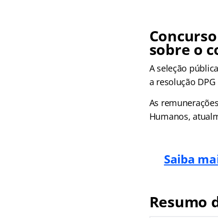
Concurso
sobre o c
A seleção públic
a resolução DPG 
As remunerações 
Humanos, atualme
Saiba mai
Resumo d