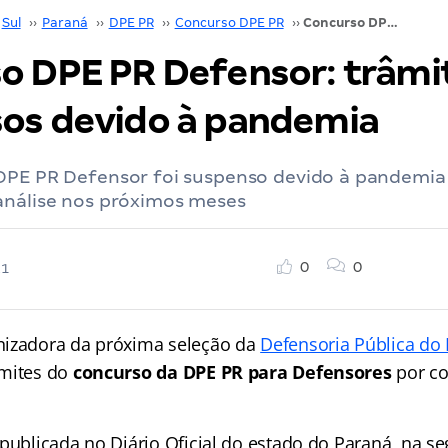
Sul
››
Paraná
››
DPE PR
››
Concurso DPE PR
››
Concurso DPE PR Defensor: trâmites suspensos devido à pandemia
o DPE PR Defensor: trâmi
os devido à pandemia
DPE PR Defensor foi suspenso devido à pandemia 
análise nos próximos meses
0
0
21
nizadora da próxima seleção da
Defensoria Pública do
âmites do
concurso da DPE PR para Defensores
por c
publicada no Diário Oficial do estado do Paraná, na se