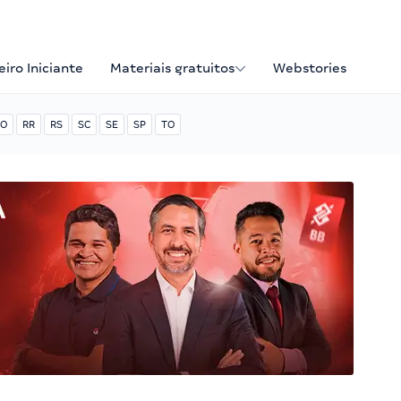
iro Iniciante
Materiais gratuitos
Webstories
O
RR
RS
SC
SE
SP
TO