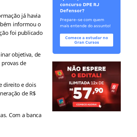
concurso DPE RJ
Defensor?
formação já havia
Prepare-se com quem
ambém informou o
mais entende do assunto!
eção foi publicado
Comece a estudar no
Gran Cursos
inar objetiva, de
; provas de
 direito e dois
uneração de R$
gas. Com a banca