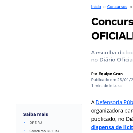
Início
››
Concursos
››
Concurs
OFICIAL
A escolha da ba
no Diário Ofici
Por
Equipe Gran
Publicado em
25/01/
1 min. de leitura
A
Defensoria Públ
organizadora pa
Saiba mais
publicado, no Diá
DPE RJ
dispensa de lici
Concurso DPE RJ