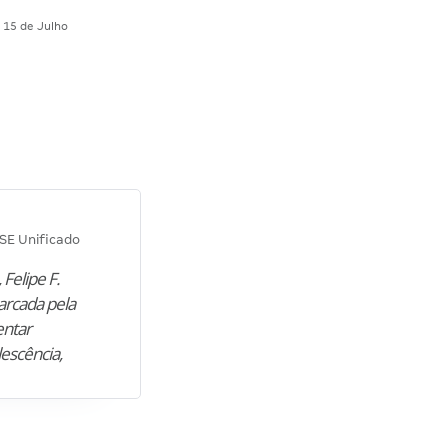
15 de Julho
Diana M.
SE Unificado
Concurso SEPLAG CE
 Felipe F.
“Natural de Juazeiro do Norte (CE),
arcada pela
M. encontrou nos estudos o cami
entar
para construir uma nova fase da vi
lescência,
profissional. Após…”