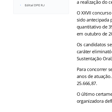
a realização do c
Edital DPE RJ
O XXVII concurso 
sido antecipada 
quantitativo de 3
em outubro de 2
Os candidatos ser
caráter eliminató
Sustentação Oral,
Para concorrer se
anos de atuação.
25.666,87.
O último certame
organizadora defi