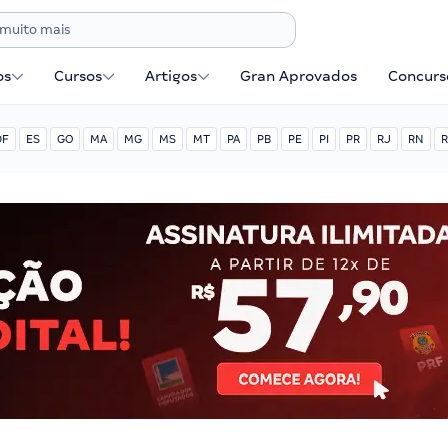
os
Cursos
Artigos
Gran Aprovados
Concurse
DF
ES
GO
MA
MG
MS
MT
PA
PB
PE
PI
PR
RJ
RN
R