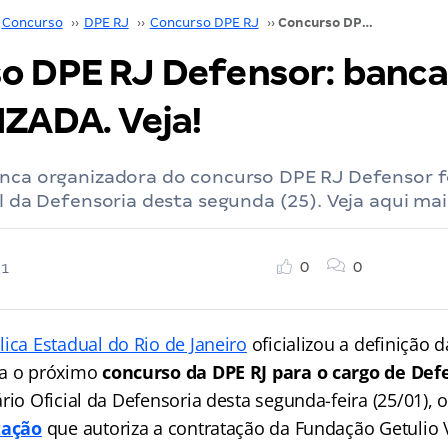
Concurso
››
DPE RJ
››
Concurso DPE RJ
››
Concurso DPE RJ Defensor: banca OFICIALIZADA. Veja!
o DPE RJ Defensor: banca
IZADA. Veja!
nca organizadora do concurso DPE RJ Defensor fo
al da Defensoria desta segunda (25). Veja aqui ma
0
0
21
ica Estadual do Rio de Janeiro
oficializou a definição 
ra o próximo
concurso da DPE RJ para o cargo de Def
rio Oficial da Defensoria desta segunda-feira (25/01), 
tação
que autoriza a contratação da Fundação Getulio 