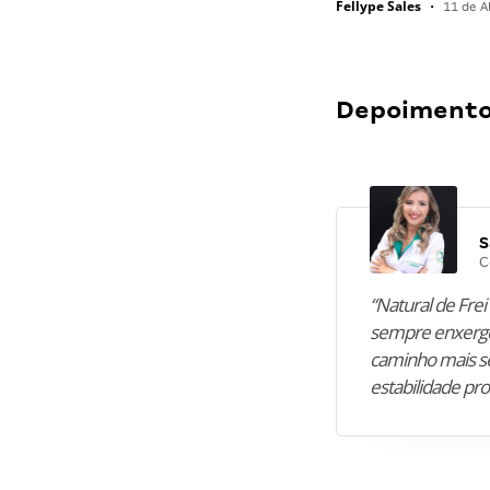
Fellype Sales
•
11 de Ab
Depoimentos
S
C
“Natural de Frei 
sempre enxergo
caminho mais se
estabilidade pro