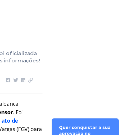
i oficializada
is informações!
da banca
ensor
. Foi
o
ato de
Quer conquistar a sua
Vargas (FGV) para
aprovação no