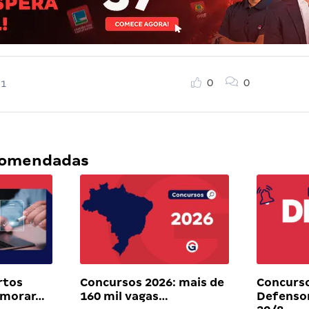
0
0
21
ecomendadas
rtos
Concursos 2026: mais de
Concurs
 morar…
160 mil vagas…
Defenso