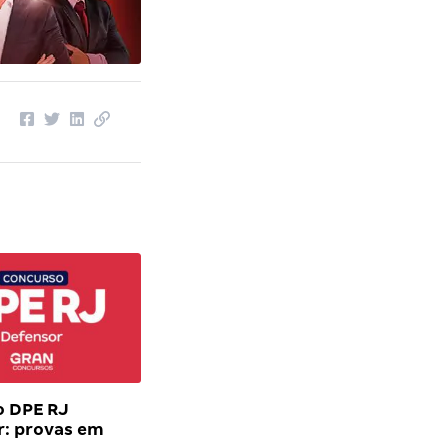
o DPE RJ
r: provas em