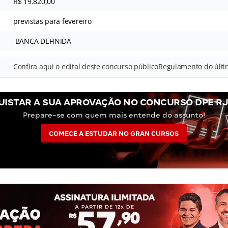
R$ 19.820,00
previstas para fevereiro
BANCA DEFINIDA
Confira aqui o edital deste concurso público
Regulamento do últi
ISTAR A SUA APROVAÇÃO NO CONCURSO DPE R
Prepare-se com quem mais entende do assunto!
COMECE A ESTUDAR NO GRAN CURSOS