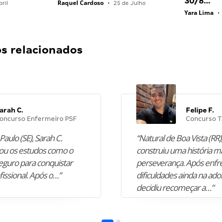
30/8…
Raquel Cardoso
ril
•
25 de Julho
Yara Lima
•
 relacionados
arah C.
Felipe F.
oncurso Enfermeiro PSF
Concurso T
Paulo (SE), Sarah C.
“Natural de Boa Vista (RR),
u os estudos como o
construiu uma história m
guro para conquistar
perseverança. Após enfr
fissional. Após o…”
dificuldades ainda na ado
decidiu recomeçar a…”