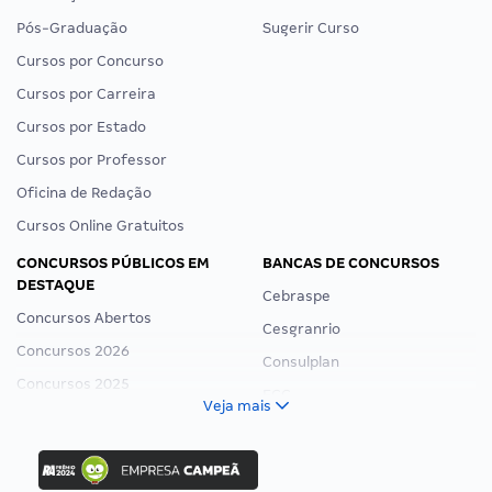
Pós-Graduação
Sugerir Curso
Cursos por Concurso
Cursos por Carreira
Cursos por Estado
Cursos por Professor
Oficina de Redação
Cursos Online Gratuitos
CONCURSOS PÚBLICOS EM
BANCAS DE CONCURSOS
DESTAQUE
Cebraspe
Concursos Abertos
Cesgranrio
Concursos 2026
Consulplan
Concursos 2025
FCC
Veja mais
Concurso Nacional Unificado
FGV
Concurso Ibama
Idecan
Concurso MPU