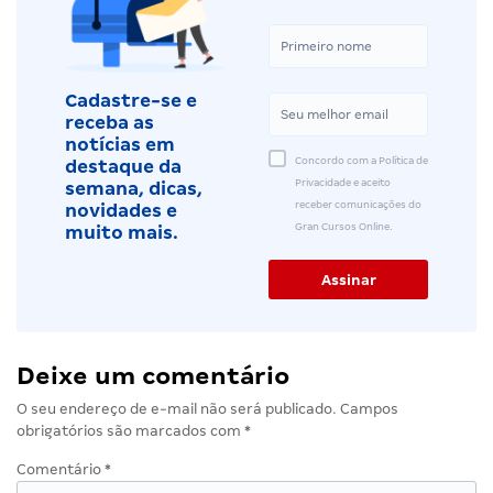
Cadastre-se e
receba as
notícias em
Concordo com a Política de
destaque da
Privacidade e aceito
semana, dicas,
receber comunicações do
novidades e
Gran Cursos Online.
muito mais.
Deixe um comentário
O seu endereço de e-mail não será publicado.
Campos
obrigatórios são marcados com
*
Comentário
*