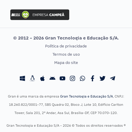
Concurso Nacional Unificado
FGV
Concurso Ibama
Idecan
Concurso MPU
Selecon
Editais publicados
Uniase
© 2012 - 2026 Gran Tecnologia e Educação S/A.
Vunesp
Política de privacidade
CONCURSOS POR PROFISSÃO
EXAME DE ORDEM
Termos de uso
Concursos Administrativos
OAB
Mapa do site
Concursos Educação
Prova OAB
Concursos Fiscais
Calendário OAB
Concursos Jurídicos
Questões OAB
Concursos Militares
Recursos OAB
Gran é uma marca da empresa
Gran Tecnologia e Educação S/A
, CNPJ:
Concursos Policiais
Exame de Ordem
18.260.822/0001-77, SBS Quadra 02, Bloco J, Lote 10, Edifício Carlton
Concursos Saúde
Tower, Sala 201, 2º Andar, Asa Sul, Brasília-DF, CEP 70.070-120.
Concursos Tribunais
Gran Tecnologia e Educação S/A - 2026 © Todos os direitos reservados ®
Residência Multiprofissional