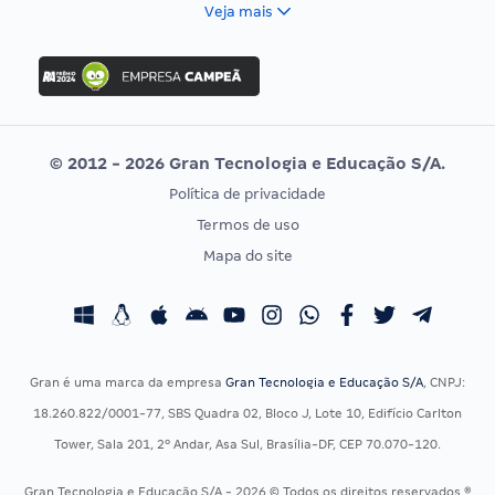
FCC
Veja mais
Concurso Nacional Unificado
FGV
Concurso Ibama
Idecan
Concurso MPU
Selecon
Editais publicados
Uniase
© 2012 - 2026 Gran Tecnologia e Educação S/A.
Vunesp
Política de privacidade
CONCURSOS POR PROFISSÃO
EXAME DE ORDEM
Termos de uso
Concursos Administrativos
OAB
Mapa do site
Concursos Educação
Prova OAB
Concursos Fiscais
Calendário OAB
Concursos Jurídicos
Questões OAB
Concursos Militares
Recursos OAB
Gran é uma marca da empresa
Gran Tecnologia e Educação S/A
, CNPJ:
Concursos Policiais
Exame de Ordem
18.260.822/0001-77, SBS Quadra 02, Bloco J, Lote 10, Edifício Carlton
Concursos Saúde
Tower, Sala 201, 2º Andar, Asa Sul, Brasília-DF, CEP 70.070-120.
Concursos Tribunais
Gran Tecnologia e Educação S/A - 2026 © Todos os direitos reservados ®