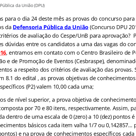
Pública da União (DPU)
s para o dia 24 deste mês as provas do concurso para
vos da
Defensoria Pública da União
(Concurso DPU 201
ritérios de avaliação do Cespe/UnB para aprovação?
P
s dúvidas entre os candidatos a uma das vagas do co
16
, entramos em contato com o Centro Brasileiro de 
ção e de Promoção de Eventos (Cesbraspe), denominad
entos a respeito dos critérios de avaliação das provas
 8.1 do edital , as provas objetivas de conhecimentos 
pecíficos (P2) valem 10,00 cada uma;
os de nível superior, a prova objetiva de conhecimento
 composta por 70 e 80 itens, respectivamente. Assim, p
da dentro de uma escala de 0 (zero) a 10 (dez) pontos 
ecimentos básicos cada item valha 1/7 ou 0,142857… 
 pontos) e na prova de conhecimentos específicos cada 