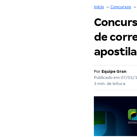
Início
››
Concursos
››
Concurs
de corre
apostila
Por
Equipe Gran
Publicado em
07/01/
3 min. de leitura