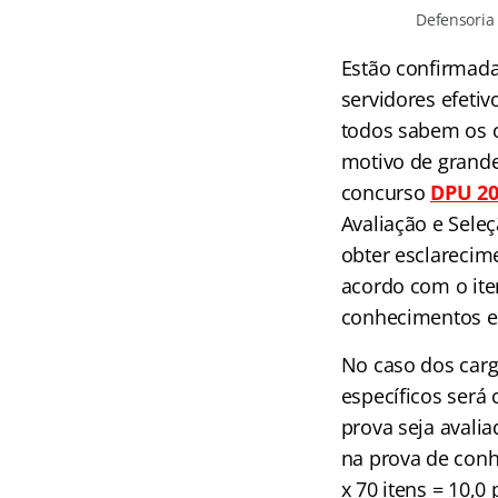
Defensoria 
Estão confirmada
servidores efeti
todos sabem os c
motivo de grande
concurso
DPU 20
Avaliação e Sele
obter esclarecim
acordo com o item
conhecimentos es
No caso dos carg
específicos será
prova seja avalia
na prova de conh
x 70 itens = 10,0