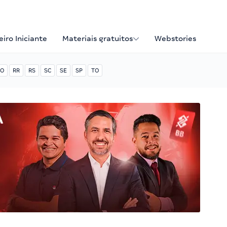
iro Iniciante
Materiais gratuitos
Webstories
O
RR
RS
SC
SE
SP
TO