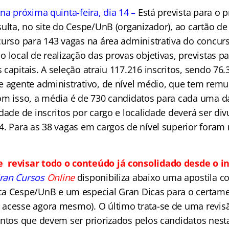
na próxima quinta-feira, dia 14 –
Está prevista para o 
sulta, no site do Cespe/UnB (organizador), ao cartão d
curso para 143 vagas na área administrativa do concu
 local de realização das provas objetivas, previstas pa
capitais. A seleção atraiu 117.216 inscritos, sendo 76.
e agente administrativo, de nível médio, que tem remu
om isso, a média é de 730 candidatos para cada uma 
idade de inscritos por cargo e localidade deverá ser d
4. Para as 38 vagas em cargos de nível superior foram 
revisar todo o conteúdo já consolidado desde o in
ran Cursos
Online
disponibiliza abaixo uma apostila c
ca Cespe/UnB e
um especial Gran Dicas para o certame
acesse agora mesmo). O último trata-se de uma revis
ontos que devem ser priorizados pelos candidatos nesta