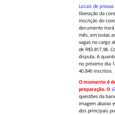
Locais de provas 
liberação da con
inscrição do con
documento trará o
mês, em todas as 
vagas no cargo d
de R$3.817,98. C
disputa. A quant
no próximo dia 1
40.840 inscritos.
O momento é de 
preparação. O
G
questões da ban
imagem abaixo e 
dos principais p