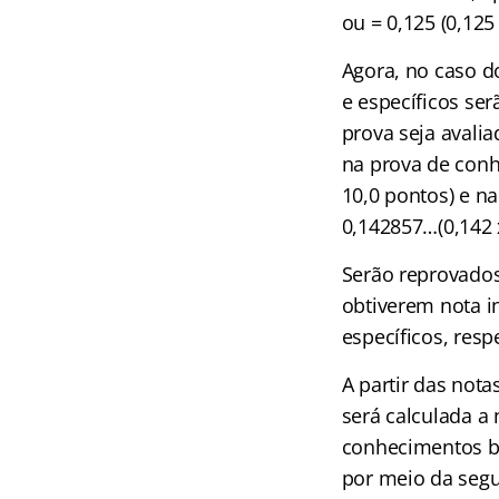
ou = 0,125 (0,125 
Agora, no caso d
e específicos se
prova seja avalia
na prova de conhe
10,0 pontos) e n
0,142857…(0,142 x
Serão reprovados 
obtiverem nota i
específicos, resp
A partir das nota
será calculada a
conhecimentos bá
por meio da segu