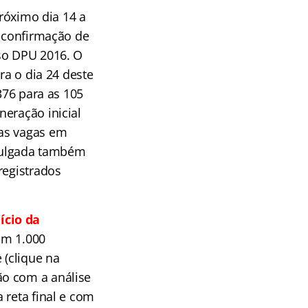
próximo dia 14 a
e confirmação de
rso DPU 2016. O
ra o dia 24 deste
376 para as 105
neração inicial
das vagas em
ivulgada também
registrados
ício da
om 1.000
 (clique na
ão com a análise
 reta final e com