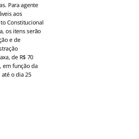
ras. Para agente
áveis aos
ito Constitucional
a, os itens serão
ção e de
stração
axa, de R$ 70
e, em função da
até o dia 25