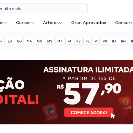
os
Cursos
Artigos
Gran Aprovados
Concurse
DF
ES
GO
MA
MG
MS
MT
PA
PB
PE
PI
PR
RJ
RN
R