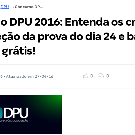
DPU
››
Concurso DPU 2016: Entenda os critérios de correção da prova do dia 24 e baixe apostila grátis!
o DPU 2016: Entenda os cr
ção da prova do dia 24 e b
 grátis!
0
0
16
• Atualizado em
27/04/16