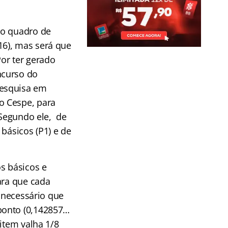
 o quadro de
6), mas será que
or ter gerado
ncurso do
Pesquisa em
o Cespe, para
. Segundo ele,
de
básicos (P1) e de
s básicos e
ara que cada
é necessário que
ponto (0,142857…
item valha 1/8