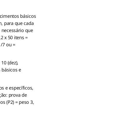
ecimentos básicos
m, para que cada
é necessário que
2 x 50 itens =
1/7 ou =
10 (dez),
 básicos e
s e específicos,
ção: prova de
s (P2) = peso 3,