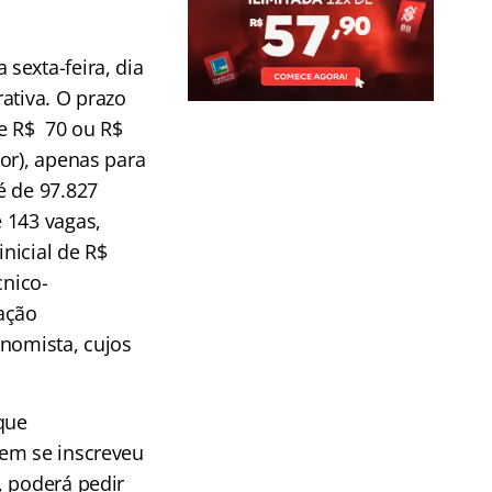
sexta-feira, dia
ativa. O prazo
de R$ 70 ou R$
or), apenas para
é de 97.827
 143 vagas,
nicial de R$
cnico-
ação
onomista, cujos
que
uem se inscreveu
, poderá pedir