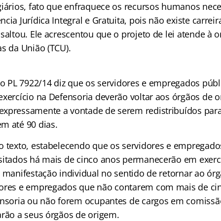
giários, fato que enfraquece os recursos humanos nece
cia Jurídica Integral e Gratuita, pois não existe carreir
saltou. Ele acrescentou que o projeto de lei atende à 
as da União (
TCU
).
 do PL 7922/14 diz que os servidores e empregados púb
exercício na Defensoria deverão voltar aos órgãos de o
xpressamente a vontade de serem redistribuídos par
m até 90 dias.
o texto, estabelecendo que os servidores e empregado
sitados há mais de cinco anos permanecerão em exerc
o manifestação individual no sentido de retornar ao ór
dores e empregados que não contarem com mais de ci
ensoria ou não forem ocupantes de cargos em comissã
arão a seus órgãos de origem.