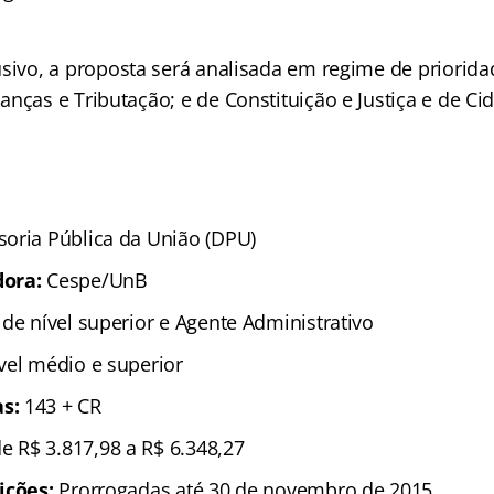
usivo
, a proposta será analisada em regime de priorida
nças e Tributação; e de Constituição e Justiça e de Ci
soria Pública da União (DPU)
dora:
Cespe/UnB
 de nível superior e Agente Administrativo
ível médio e superior
s:
143 + CR
de R$ 3.817,98 a R$ 6.348,27
ições:
Prorrogadas até 30 de novembro de 2015