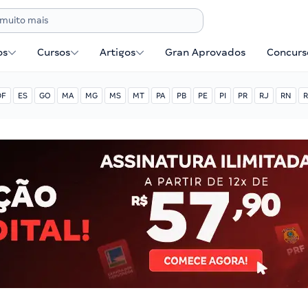
os
Cursos
Artigos
Gran Aprovados
Concurse
DF
ES
GO
MA
MG
MS
MT
PA
PB
PE
PI
PR
RJ
RN
R