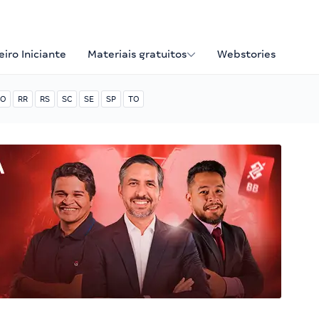
iro Iniciante
Materiais gratuitos
Webstories
O
RR
RS
SC
SE
SP
TO