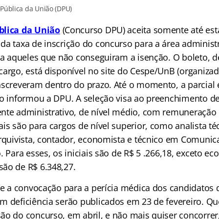
Pública da União (DPU)
blica da União
(Concurso DPU) aceita somente até esta 
da taxa de inscrição do concurso para a área administr
ara aqueles que não conseguiram a isenção. O boleto, 
cargo, está disponível no site do Cespe/UnB (organizad
nscreveram dentro do prazo. Até o momento, a parcial 
do informou a DPU. A seleção visa ao preenchimento de
nte administrativo, de nível médio, com remuneração i
is são para cargos de nível superior, como analista té
arquivista, contador, economista e técnico em Comunic
. Para esses, os iniciais são de R$ 5 .266,18, exceto ec
ão de R$ 6.348,27.
l e a convocação para a perícia médica dos candidatos 
m deficiência serão publicados em 23 de fevereiro. Q
ão do concurso, em abril, e não mais quiser concorrer