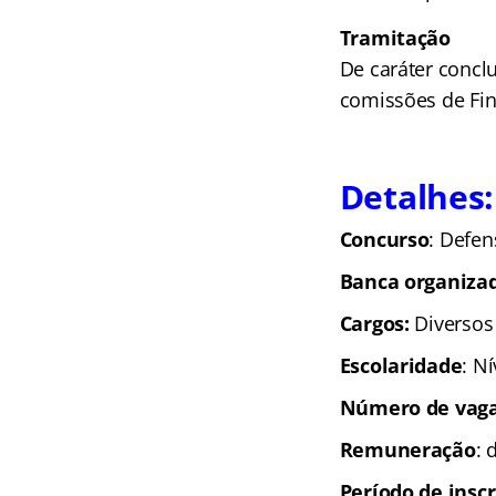
Tramitação
De
caráter concl
comissões de Fina
Detalhes:
Concurso
: Defen
Banca organiza
Cargos:
Diversos
Escolaridade
: N
Número de vaga
Remuneração
: 
Período de inscr