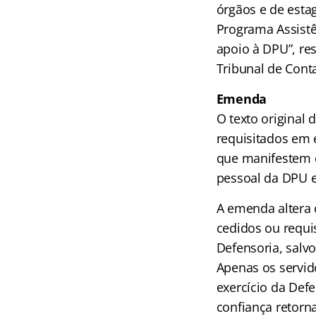
órgãos e de esta
Programa Assistên
apoio à DPU”, res
Tribunal de Cont
Emenda
O texto original
requisitados em 
que manifestem e
pessoal da DPU e
A emenda altera 
cedidos ou requi
Defensoria, salv
Apenas os servi
exercício da Def
confiança retorn