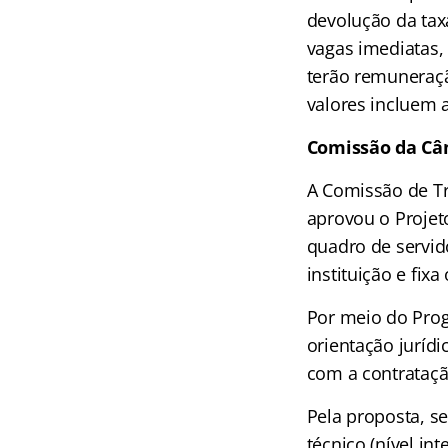
devolução da taxa
vagas imediatas,
terão remuneraçã
valores incluem 
Comissão da Câm
A Comissão de Tr
aprovou o Projet
quadro de servido
instituição e fix
Por meio do Progr
orientação juríd
com a contrataç
Pela proposta, se
técnico (nível in