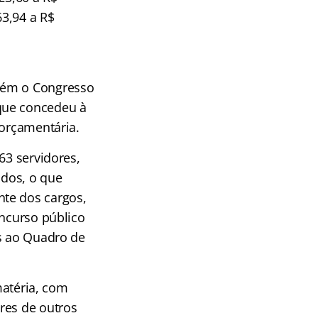
63,94 a R$
orém o Congresso
que concedeu à
 orçamentária.
63 servidores,
ados, o que
nte dos cargos,
oncurso público
os ao Quadro de
matéria, com
res de outros