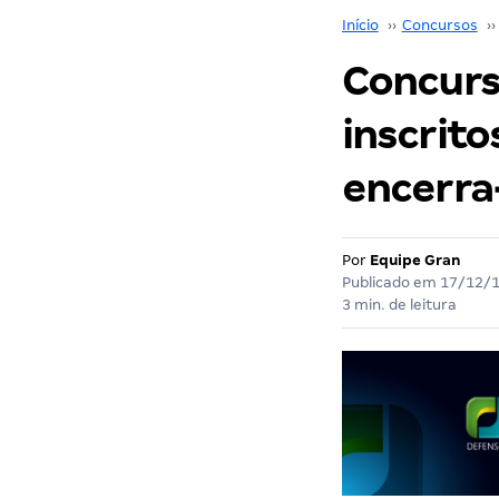
Início
››
Concursos
››
Concurs
inscrit
encerra
Por
Equipe Gran
Publicado em
17/12/
3 min. de leitura