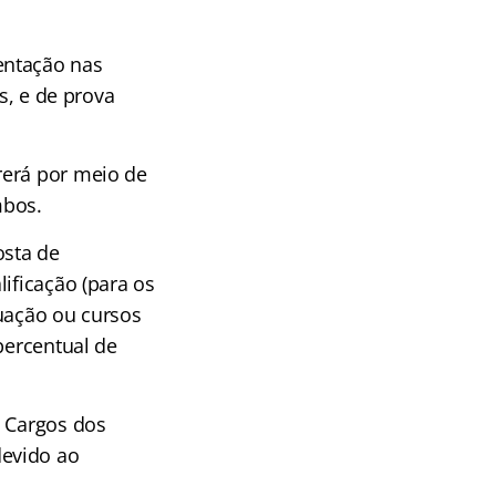
entação nas
s, e de prova
rerá por meio de
mbos.
osta de
ificação (para os
duação ou cursos
percentual de
e Cargos dos
devido ao