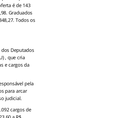
oferta é de 143
7,98. Graduados
348,27. Todos os
a dos Deputados
) , que cria
as e cargos da
responsável pela
os para arcar
 judicial.
1.092 cargos de
323,60 a R$