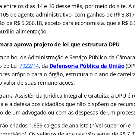
 entre os dias 14 e 16 desse mês, por meio do site. A 
 105 de agente administrativo, com ganhos de R$ 3.81
o de R$ 5.266,18, exceto para economista, que é R$ 6.
auxílio-alimentação.
ara aprova projeto de lei que estrutura DPU
abalho, de Administração e Serviço Público da Câmar
o de Lei
7922/14
,
da
Defensoria Pública da União
(DPU
res próprio para o órgão, estrutura o plano de carreir
a o valor de suas remunerações.
ama Assistência Jurídica Integral e Gratuita, a DPU é 
ica e a defesa dos cidadãos que não dispõem de recurs
ão de um advogado ou com as despesas de um processo
rão criados 1.659 cargos de analista (nível superior) e 
termediário). Os salários de analista vão variar de R$ 7.