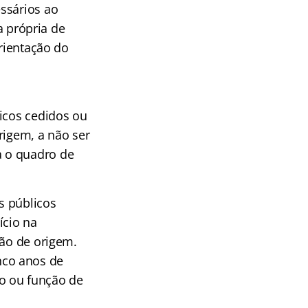
ssários ao
a própria de
orientação do
licos cedidos ou
rigem, a não ser
a o quadro de
s públicos
ício na
gão de origem.
nco anos de
o ou função de