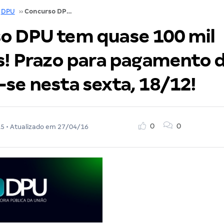
DPU
››
Concurso DPU tem quase 100 mil inscritos! Prazo para pagamento da taxa encerra-se nesta sexta, 18/12!
o DPU tem quase 100 mil
os! Prazo para pagamento 
-se nesta sexta, 18/12!
0
0
15
• Atualizado em
27/04/16