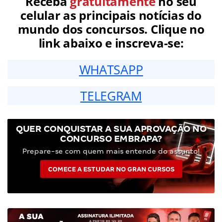
Receba
gratuitamente
no seu
celular as principais notícias do
mundo dos concursos. Clique no
link abaixo e inscreva-se:
WHATSAPP
TELEGRAM
QUER CONQUISTAR A SUA APROVAÇÃO NO
CONCURSO EMBRAPA?
Prepare-se com quem mais entende do assunto!
COMECE A ESTUDAR NO GRAN CURSOS