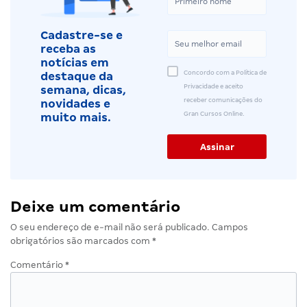
Cadastre-se e
receba as
notícias em
Concordo com a Política de
destaque da
Privacidade e aceito
semana, dicas,
receber comunicações do
novidades e
Gran Cursos Online.
muito mais.
Deixe um comentário
O seu endereço de e-mail não será publicado.
Campos
obrigatórios são marcados com
*
Comentário
*