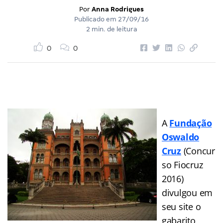
Por
Anna Rodrigues
Publicado em
27/09/16
2 min. de leitura
0
0
A
Fundação
Oswaldo
Cruz
(Concur
so Fiocruz
2016)
divulgou em
seu site o
gabarito