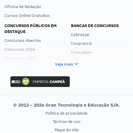
Oficina de Redação
Cursos Online Gratuitos
CONCURSOS PÚBLICOS EM
BANCAS DE CONCURSOS
DESTAQUE
Cebraspe
Concursos Abertos
Cesgranrio
Concursos 2026
Consulplan
Concursos 2025
FCC
Veja mais
Concurso Nacional Unificado
FGV
Concurso Ibama
Idecan
Concurso MPU
Selecon
Editais publicados
Uniase
© 2012 - 2026 Gran Tecnologia e Educação S/A.
Vunesp
Política de privacidade
CONCURSOS POR PROFISSÃO
EXAME DE ORDEM
Termos de uso
Concursos Administrativos
OAB
Mapa do site