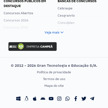
CONCURSOS PÚBLICOS EM
BANCAS DE CONCURSOS
DESTAQUE
Cebraspe
Concursos Abertos
Cesgranrio
Concursos 2026
Consulplan
Concursos 2025
FCC
Veja mais
Concurso Nacional Unificado
FGV
Concurso Ibama
Idecan
Concurso MPU
Selecon
Editais publicados
Uniase
© 2012 - 2026 Gran Tecnologia e Educação S/A.
Vunesp
Política de privacidade
CONCURSOS POR PROFISSÃO
EXAME DE ORDEM
Termos de uso
Concursos Administrativos
OAB
Mapa do site
Concursos Educação
Prova OAB
Concursos Fiscais
Calendário OAB
Concursos Jurídicos
Questões OAB