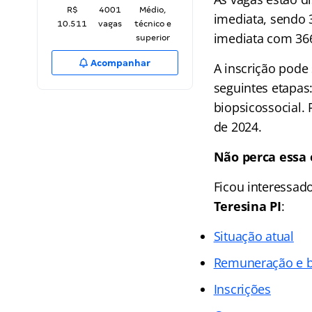
R$
4001
Médio,
imediata, sendo 
10.511
vagas
técnico e
imediata com 366
superior
Acompanhar
A inscrição pode
seguintes etapas:
biopsicossocial. 
de 2024.
Não perca essa 
Ficou interessad
Teresina PI
:
Situação atual
Remuneração e b
Inscrições