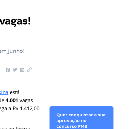
 vagas!
 em junho!
sina
está
 de
4.001
vagas
ga a R$ 1.412,00
Quer conquistar a sua
aprovação no
concurso FMS
dica de forma