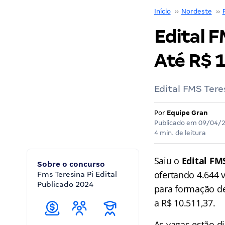
Início
››
Nordeste
››
Edital F
Até R$ 1
Edital FMS Tere
Por
Equipe Gran
Publicado em
09/04/
4 min. de leitura
Saiu o
Edital FM
Sobre o concurso
ofertando 4.644 
Fms Teresina Pi Edital
Publicado 2024
para formação de
a R$ 10.511,37.
As vagas estão d