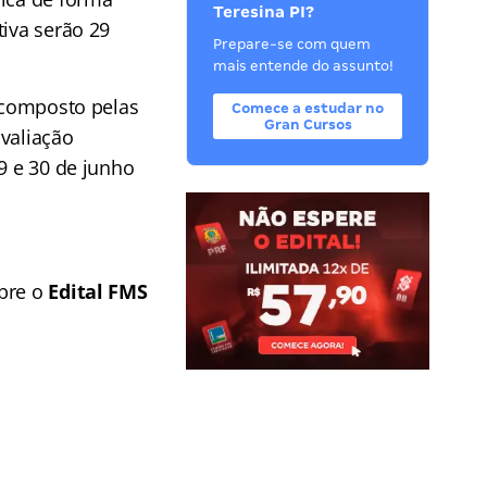
Teresina PI?
tiva serão 29
Prepare-se com quem
mais entende do assunto!
á composto pelas
Comece a estudar no
Gran Cursos
avaliação
9 e 30 de junho
obre o
Edital FMS