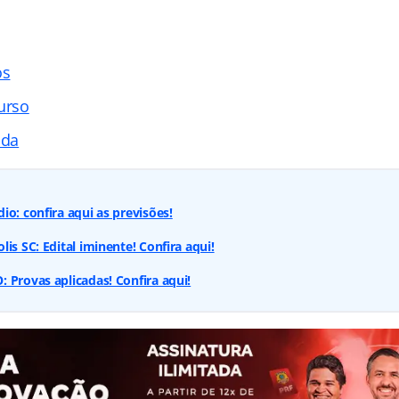
os
urso
ada
io: confira aqui as previsões!
is SC: Edital iminente! Confira aqui!
 Provas aplicadas! Confira aqui!