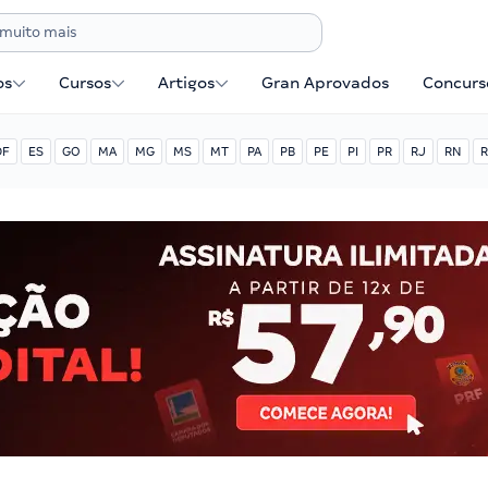
os
Cursos
Artigos
Gran Aprovados
Concurse
DF
ES
GO
MA
MG
MS
MT
PA
PB
PE
PI
PR
RJ
RN
R