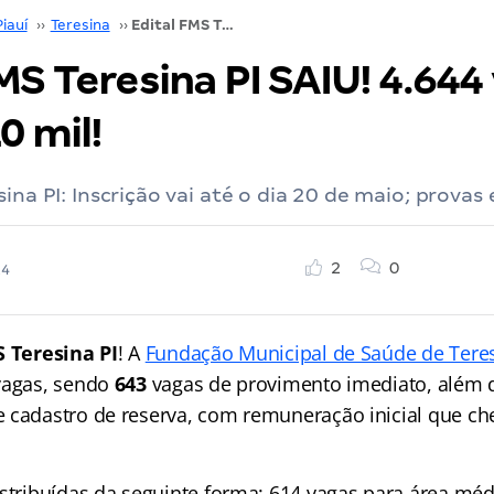
Piauí
››
Teresina
››
Edital FMS Teresina PI SAIU! 4.644 vagas! Até R$ 10 mil!
MS Teresina PI SAIU! 4.644
0 mil!
sina PI: Inscrição vai até o dia 20 de maio; provas
2
0
24
S Teresina PI
! A
Fundação Municipal de Saúde de Tere
vagas, sendo
643
vagas de provimento imediato, além
 cadastro de reserva, com remuneração inicial que che
istribuídas da seguinte forma: 614 vagas para área mé