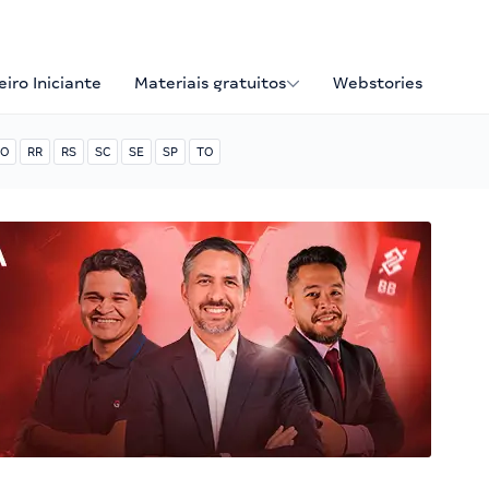
iro Iniciante
Materiais gratuitos
Webstories
O
RR
RS
SC
SE
SP
TO