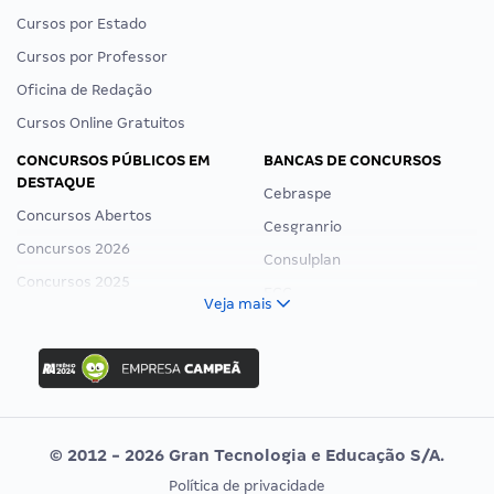
Cursos por Estado
Cursos por Professor
Oficina de Redação
Cursos Online Gratuitos
CONCURSOS PÚBLICOS EM
BANCAS DE CONCURSOS
DESTAQUE
Cebraspe
Concursos Abertos
Cesgranrio
Concursos 2026
Consulplan
Concursos 2025
FCC
Veja mais
Concurso Nacional Unificado
FGV
Concurso Ibama
Idecan
Concurso MPU
Selecon
Editais publicados
Uniase
© 2012 - 2026 Gran Tecnologia e Educação S/A.
Vunesp
Política de privacidade