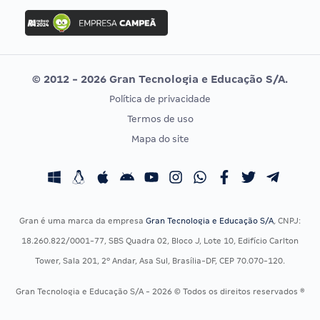
Concurso Ibama
Idecan
Concurso MPU
Selecon
Editais publicados
Uniase
© 2012 - 2026 Gran Tecnologia e Educação S/A.
Vunesp
Política de privacidade
CONCURSOS POR PROFISSÃO
EXAME DE ORDEM
Termos de uso
Concursos Administrativos
OAB
Mapa do site
Concursos Educação
Prova OAB
Concursos Fiscais
Calendário OAB
Concursos Jurídicos
Questões OAB
Concursos Militares
Recursos OAB
Gran é uma marca da empresa
Gran Tecnologia e Educação S/A
, CNPJ:
Concursos Policiais
Exame de Ordem
18.260.822/0001-77, SBS Quadra 02, Bloco J, Lote 10, Edifício Carlton
Concursos Saúde
Tower, Sala 201, 2º Andar, Asa Sul, Brasília-DF, CEP 70.070-120.
Concursos Tribunais
Gran Tecnologia e Educação S/A - 2026 © Todos os direitos reservados ®
Residência Multiprofissional