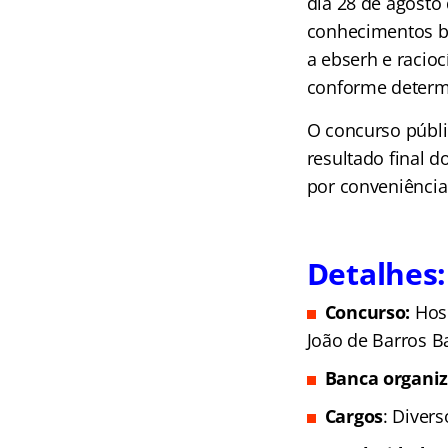
dia 28 de agosto
conhecimentos bá
a ebserh e racioc
conforme determi
O concurso públi
resultado final 
por conveniência
Detalhes:
Concurso:
Hosp
João de Barros B
Banca organi
Cargos
: Divers