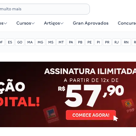
os
Cursos
Artigos
Gran Aprovados
Concurse
DF
ES
GO
MA
MG
MS
MT
PA
PB
PE
PI
PR
RJ
RN
R