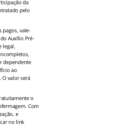
rticipação da
ntratado pelo
 pagos, vale-
do Auxílio Pré-
 legal,
 incompletos,
or dependente
fício ao
 O valor será
ratuitamente o
 enfermagem
. Com
zação, e
car no link