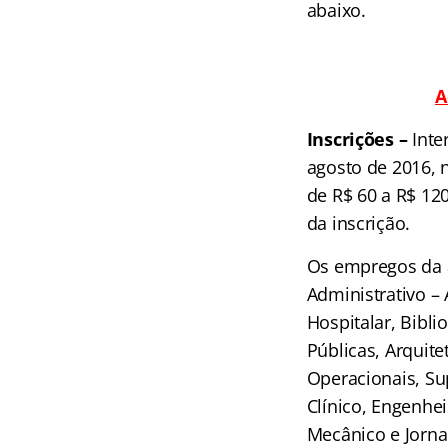
abaixo.
A
Inscrições –
Inte
agosto de 2016, n
de R$ 60 a R$ 12
da inscrição.
Os empregos da á
Administrativo –
Hospitalar, Bibli
Públicas, Arquite
Operacionais, Su
Clínico, Engenhe
Mecânico e Jornal