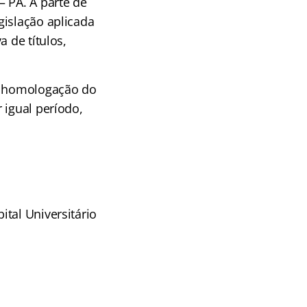
– PA. A parte de
gislação aplicada
 de títulos,
de homologação do
 igual período,
ital Universitário