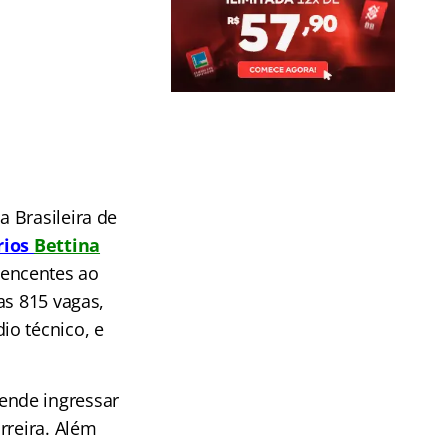
 Brasileira de
rios
Bettina
tencentes ao
as 815 vagas,
io técnico, e
ende ingressar
rreira. Além