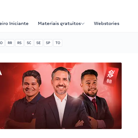
iro Iniciante
Materiais gratuitos
Webstories
O
RR
RS
SC
SE
SP
TO