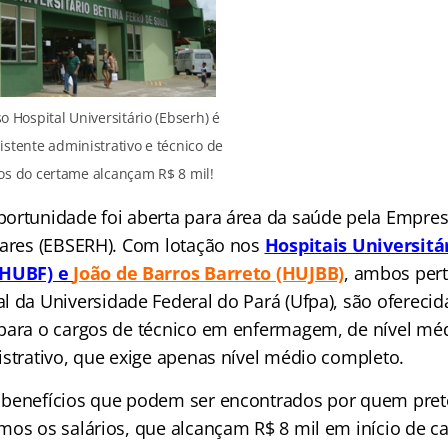
 Hospital Universitário (Ebserh) é
istente administrativo e técnico de
os do certame alcançam R$ 8 mil!
ortunidade foi aberta para área da saúde pela Empresa
lares (EBSERH). Com lotação nos
Hospitais Universitá
HUBF) e
João de Barros Barreto (HUJBB)
, ambos per
l da Univers
idade Federal do Pará (Ufpa), são oferecid
para o cargos de técnico em enfermagem, de nível méd
istrativo, que exige apenas nível médio completo.
 benefícios que podem ser encontrados por quem pret
mos os salários, que alcançam R$ 8 mil em início de ca