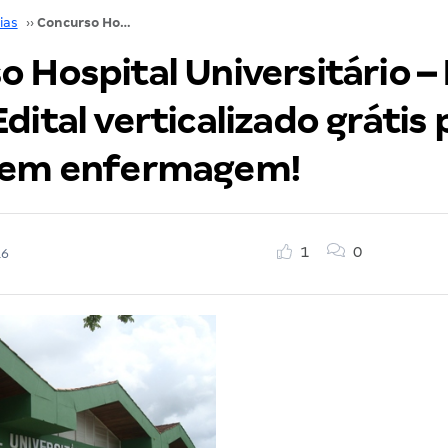
ias
››
Concurso Hospital Universitário – Nível médio: Edital verticalizado grátis para técnico em enfermagem!
 Hospital Universitário – 
dital verticalizado grátis 
 em enfermagem!
1
0
16