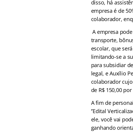
disso, há assistê
empresa é de 50%
colaborador, enq
A empresa pode o
transporte, bônus
escolar, que ser
limitando-se a s
para subsidiar d
legal, e Auxílio
colaborador cujo 
de R$ 150,00 por
A fim
de persona
‘’Edital Vertical
ele, você vai pod
ganhando orientaç