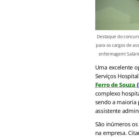
Destaque do concurso
para os cargos de ass
enfermagem! Salári
Uma excelente op
Serviços Hospita
Ferro de Sou
za
(
complexo hospita
sendo a maioria 
assistente admin
São inúmeros os
na empresa. Cita