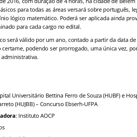
 de 2016, com duração de 4 horas, na cidade de Belém 
sicos para todas as áreas versará sobre português, le
ínio lógico matemático. Poderá ser aplicada ainda prova
nado para cada cargo no edital.
co será válido por um ano, contado a partir da data 
do certame, podendo ser prorrogado, uma única vez, por
 administrativa.
ital Universitário Bettina Ferro de Souza (HUBF) e Hosp
arreto (HUJBB) – Concurso Ebserh-UFPA
zadora
: Instituto AOCP
os