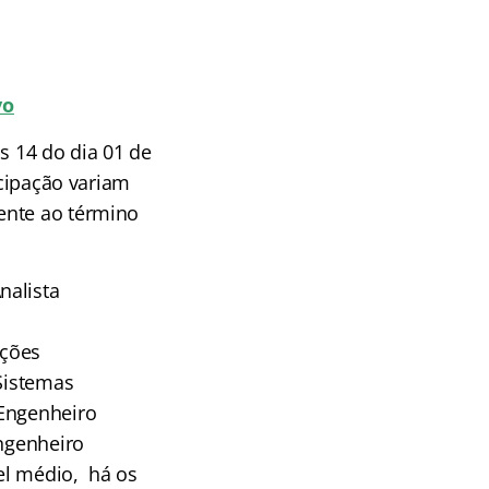
vo
s 14 do dia 01 de
icipação variam
ente ao término
nalista
ações
 Sistemas
 Engenheiro
Engenheiro
vel médio, há os