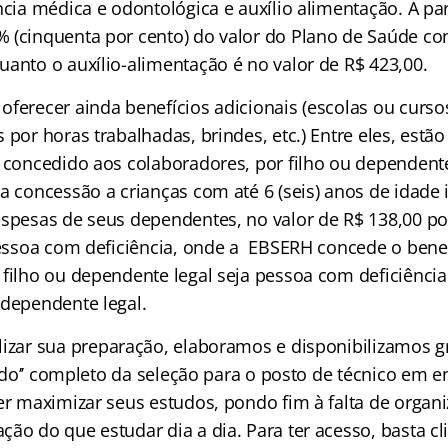
ncia médica e odontológica e auxílio alimentação. A pa
 (cinquenta por cento) do valor do Plano de Saúde co
uanto o auxílio-alimentação é no valor de R$ 423,00.
ferecer ainda benefícios adicionais (escolas ou cursos
 por horas trabalhadas, brindes, etc.) Entre eles,
estão 
á concedido aos colaboradores, por filho ou dependente
ua concessão a crianças com até 6 (seis) anos de idade
espesas de seus dependentes, no valor de R$ 138,00 p
 Pessoa com deficiência, onde a EBSERH concede o bene
filho ou dependente legal seja pessoa com deficiência.
 dependente legal.
lizar sua preparação, elaboramos e disponibilizamos g
izado’’ completo da seleção para o posto de técnico em
er maximizar seus estudos, pondo fim à falta de organi
ão do que estudar dia a dia. Para ter acesso, basta cli