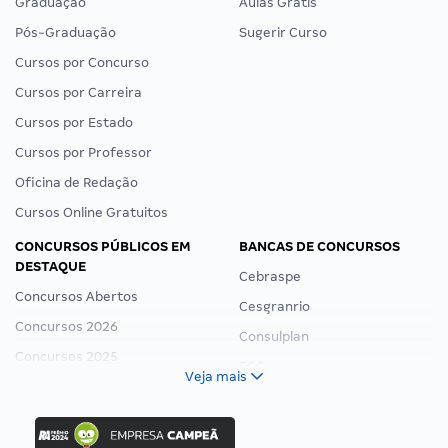
Graduação
Aulas Grátis
Pós-Graduação
Sugerir Curso
Cursos por Concurso
Cursos por Carreira
Cursos por Estado
Cursos por Professor
Oficina de Redação
Cursos Online Gratuitos
CONCURSOS PÚBLICOS EM
BANCAS DE CONCURSOS
DESTAQUE
Cebraspe
Concursos Abertos
Cesgranrio
Concursos 2026
Consulplan
Concursos 2025
FCC
Veja mais
Concurso Nacional Unificado
FGV
Concurso Ibama
Idecan
Concurso MPU