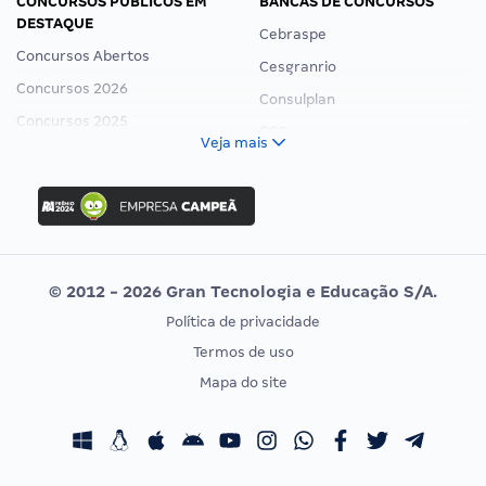
CONCURSOS PÚBLICOS EM
BANCAS DE CONCURSOS
DESTAQUE
Cebraspe
Concursos Abertos
Cesgranrio
Concursos 2026
Consulplan
Concursos 2025
FCC
Veja mais
Concurso Nacional Unificado
FGV
Concurso Ibama
Idecan
Concurso MPU
Selecon
Editais publicados
Uniase
© 2012 - 2026 Gran Tecnologia e Educação S/A.
Vunesp
Política de privacidade
CONCURSOS POR PROFISSÃO
EXAME DE ORDEM
Termos de uso
Concursos Administrativos
OAB
Mapa do site
Concursos Educação
Prova OAB
Concursos Fiscais
Calendário OAB
Concursos Jurídicos
Questões OAB