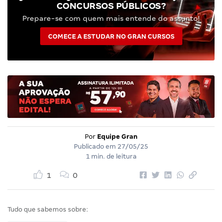
CONCURSOS PÚBLICOS?
Prepare-se com quem mais entende do assunto!
COMECE A ESTUDAR NO GRAN CURSOS
Por
Equipe Gran
Publicado em
27/05/25
1 min. de leitura
1
0
Tudo que sabemos sobre: