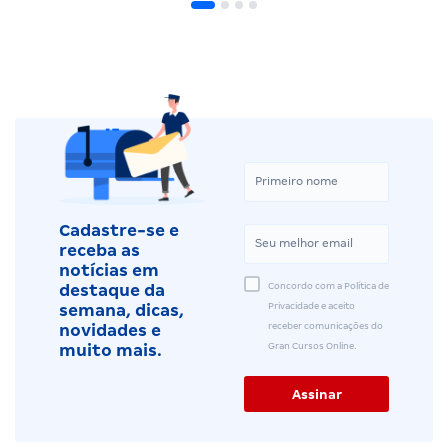
Cadastre-se e
receba as
notícias em
Concordo com a Política de
destaque da
Privacidade e aceito
semana, dicas,
receber comunicações do
novidades e
Gran Cursos Online.
muito mais.