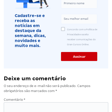
Cadastre-se e
receba as
notícias em
Concordo com a Política de
destaque da
Privacidade e aceito
semana, dicas,
receber comunicações do
novidades e
Gran Cursos Online.
muito mais.
Deixe um comentário
O seu endereço de e-mail não será publicado.
Campos
obrigatórios são marcados com
*
Comentário
*