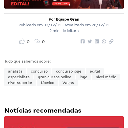
Por
Equipe Gran
Publicado em
02/12/15
• Atualizado em
28/12/15
2 min. de leitura
0
0
Tudo que sabemos sobre:
analista
concurso
concurso ibge
edital
especialista
gran cursos online
ibge
nível médio
nível superior
técnico
Vagas
Notícias recomendadas