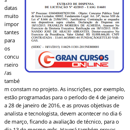
datas
muito
impor
tantes
para
os
concu
rseiro
/as
també
m constam no projeto. As inscrições, por exemplo,
estão programadas para o período de 4 de janeiro
a 28 de janeiro de 2016, e as provas objetivas de
analista e tecnologista, devem acontecer no dia 6
de março, ficando a avaliação de técnico, para o
dia 13 do mesmo mês. Haverá também provas