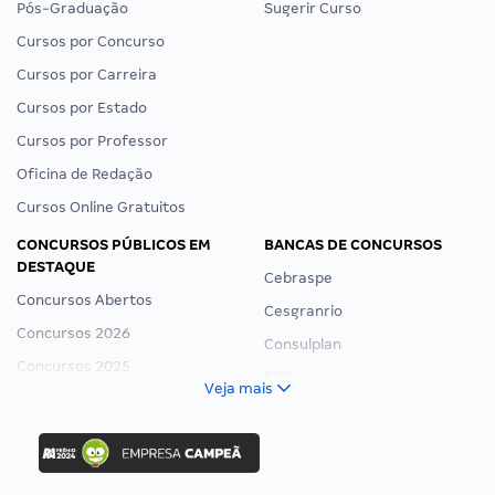
Pós-Graduação
Sugerir Curso
Cursos por Concurso
Cursos por Carreira
Cursos por Estado
Cursos por Professor
Oficina de Redação
Cursos Online Gratuitos
CONCURSOS PÚBLICOS EM
BANCAS DE CONCURSOS
DESTAQUE
Cebraspe
Concursos Abertos
Cesgranrio
Concursos 2026
Consulplan
Concursos 2025
FCC
Veja mais
Concurso Nacional Unificado
FGV
Concurso Ibama
Idecan
Concurso MPU
Selecon