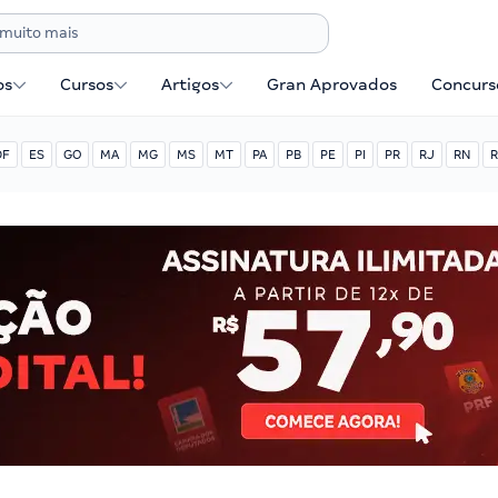
os
Cursos
Artigos
Gran Aprovados
Concurse
DF
ES
GO
MA
MG
MS
MT
PA
PB
PE
PI
PR
RJ
RN
R