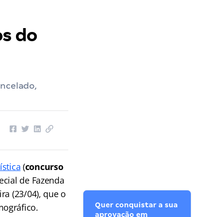
os do
ancelado,
ística
(
concurso
ecial de Fazenda
ra (23/04), que o
Quer conquistar a sua
mográfico.
aprovação em