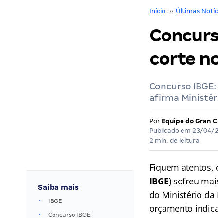
Início
››
Últimas Notíc
Concurs
corte n
Concurso IBGE: 
afirma Ministé
Por
Equipe do Gran C
Publicado em
23/04/
2 min. de leitura
Fiquem atentos, 
IBGE
) sofreu mai
Saiba mais
do Ministério da
IBGE
orçamento indica
Concurso IBGE