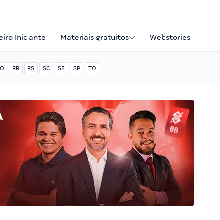
iro Iniciante
Materiais gratuitos
Webstories
O
RR
RS
SC
SE
SP
TO