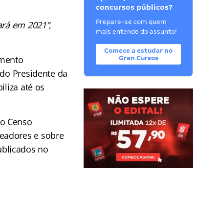
concursos públicos?
Prepare-se com quem
ará em 2021”
,
mais entende do assunto!
Comece a estudar no
amento
Gran Cursos
 do Presidente da
iliza até os
do Censo
eadores e sobre
ublicados no