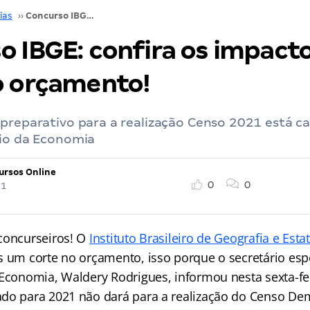
ias
››
Concurso IBGE: confira os impactos do corte no orçamento!
o IBGE: confira os impact
o orçamento!
preparativo para a realização Censo 2021 está c
rio da Economia
ursos Online
0
0
21
concurseiros! O
Instituto Brasileiro de Geografia e Estat
s um corte no orçamento, isso porque o secretário esp
 Economia, Waldery Rodrigues, informou nesta sexta-fei
do para 2021 não dará para a realização do Censo De