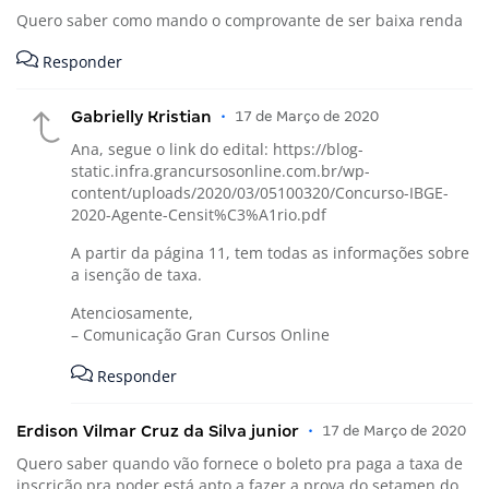
Quero saber como mando o comprovante de ser baixa renda
Responder
Gabrielly Kristian
•
17 de Março de 2020
Ana, segue o link do edital:
https://blog-
static.infra.grancursosonline.com.br/wp-
content/uploads/2020/03/05100320/Concurso-IBGE-
2020-Agente-Censit%C3%A1rio.pdf
A partir da página 11, tem todas as informações sobre
a isenção de taxa.
Atenciosamente,
– Comunicação Gran Cursos Online
Responder
Erdison Vilmar Cruz da Silva junior
•
17 de Março de 2020
Quero saber quando vão fornece o boleto pra paga a taxa de
inscrição pra poder está apto a fazer a prova do setamen do