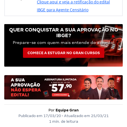
Clique aqui e veja a retificação do edital
IBGE para Agente Censitário
QUER CONQUISTAR A SUA APROVAÇÃO NO
IBGE?
Prepare-se com quem mais entende do assunto!
COMECE A ESTUDAR NO GRAN CURSOS
Por
Equipe Gran
Publicado em
17/03/20
• Atualizado em
25/03/21
1 min. de leitura