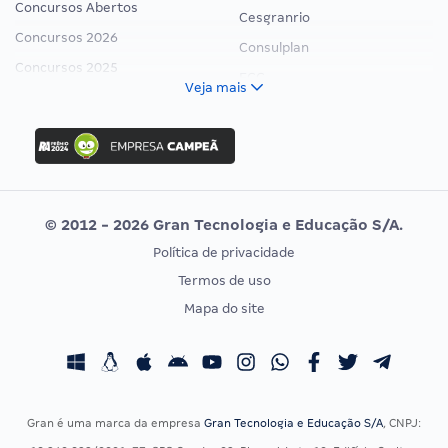
Concursos Abertos
Cesgranrio
Concursos 2026
Consulplan
Concursos 2025
FCC
Veja mais
Concurso Nacional Unificado
FGV
Concurso Ibama
Idecan
Concurso MPU
Selecon
Editais publicados
Uniase
© 2012 - 2026 Gran Tecnologia e Educação S/A.
Vunesp
Política de privacidade
CONCURSOS POR PROFISSÃO
EXAME DE ORDEM
Termos de uso
Concursos Administrativos
OAB
Mapa do site
Concursos Educação
Prova OAB
Concursos Fiscais
Calendário OAB
Concursos Jurídicos
Questões OAB
Concursos Militares
Recursos OAB
Gran é uma marca da empresa
Gran Tecnologia e Educação S/A
, CNPJ:
Concursos Policiais
Exame de Ordem