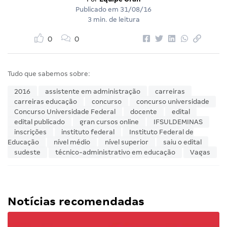
Publicado em
31/08/16
3 min. de leitura
0
0
Tudo que sabemos sobre:
2016
assistente em administração
carreiras
carreiras educação
concurso
concurso universidade
Concurso Universidade Federal
docente
edital
edital publicado
gran cursos online
IFSULDEMINAS
inscrições
instituto federal
Instituto Federal de
Educação
nível médio
nível superior
saiu o edital
sudeste
técnico-administrativo em educação
Vagas
Notícias recomendadas