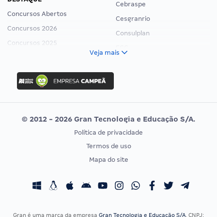
Cebraspe
Concursos Abertos
Cesgranrio
Concursos 2026
Consulplan
Concursos 2025
FCC
Veja mais
Concurso Nacional Unificado
FGV
Concurso Ibama
Idecan
Concurso MPU
Selecon
Editais publicados
Uniase
© 2012 - 2026 Gran Tecnologia e Educação S/A.
Vunesp
Política de privacidade
CONCURSOS POR PROFISSÃO
EXAME DE ORDEM
Termos de uso
Concursos Administrativos
OAB
Mapa do site
Concursos Educação
Prova OAB
Concursos Fiscais
Calendário OAB
Concursos Jurídicos
Questões OAB
Concursos Militares
Recursos OAB
Gran é uma marca da empresa
Gran Tecnologia e Educação S/A
, CNPJ: