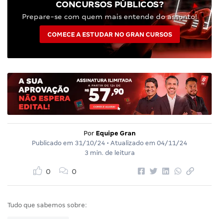
CONCURSOS PÚBLICOS?
Prepare-se com quem mais entende do assunto!
COMECE A ESTUDAR NO GRAN CURSOS
Por
Equipe Gran
Publicado em
31/10/24
• Atualizado em
04/11/24
3 min. de leitura
0
0
Tudo que sabemos sobre: