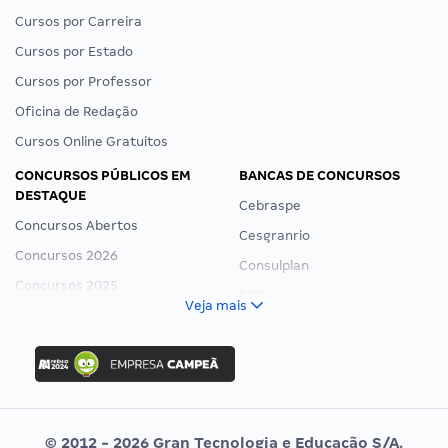
Cursos por Carreira
Cursos por Estado
Cursos por Professor
Oficina de Redação
Cursos Online Gratuitos
CONCURSOS PÚBLICOS EM
BANCAS DE CONCURSOS
DESTAQUE
Cebraspe
Concursos Abertos
Cesgranrio
Concursos 2026
Consulplan
Concursos 2025
FCC
Veja mais
Concurso Nacional Unificado
FGV
Concurso Ibama
Idecan
Concurso MPU
Selecon
Editais publicados
Uniase
© 2012 - 2026 Gran Tecnologia e Educação S/A.
Vunesp