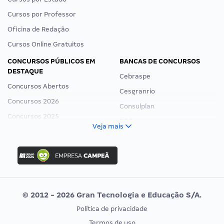
Cursos por Professor
Oficina de Redação
Cursos Online Gratuitos
CONCURSOS PÚBLICOS EM
BANCAS DE CONCURSOS
DESTAQUE
Cebraspe
Concursos Abertos
Cesgranrio
Concursos 2026
Consulplan
Concursos 2025
FCC
Veja mais
Concurso Nacional Unificado
FGV
Concurso Ibama
Idecan
Concurso MPU
Selecon
Editais publicados
Uniase
© 2012 - 2026 Gran Tecnologia e Educação S/A.
Vunesp
Política de privacidade
CONCURSOS POR PROFISSÃO
EXAME DE ORDEM
Termos de uso