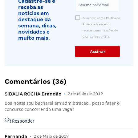
Cadastre-se e
receba as
notícias em
Concordo com a Política de
destaque da
Privacidade e aceito
semana, dicas,
receber comunicações do
novidades e
Gran Cursos Online.
muito mais.
Comentários (36)
SIDALIA ROCHA Brandão
•
2 de Maio de 2019
Boa noite! sou bacharel em admibtracao , posso fazer o
concurso concorrendo uma vaga?
Responder
Fernanda
•
2 de Maio de 2019