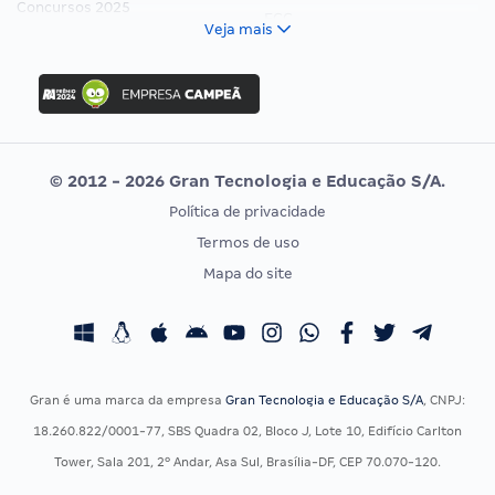
Concursos 2025
FCC
Veja mais
Concurso Nacional Unificado
FGV
Concurso Ibama
Idecan
Concurso MPU
Selecon
Editais publicados
Uniase
© 2012 - 2026 Gran Tecnologia e Educação S/A.
Vunesp
Política de privacidade
CONCURSOS POR PROFISSÃO
EXAME DE ORDEM
Termos de uso
Concursos Administrativos
OAB
Mapa do site
Concursos Educação
Prova OAB
Concursos Fiscais
Calendário OAB
Concursos Jurídicos
Questões OAB
Concursos Militares
Recursos OAB
Gran é uma marca da empresa
Gran Tecnologia e Educação S/A
, CNPJ:
Concursos Policiais
Exame de Ordem
18.260.822/0001-77, SBS Quadra 02, Bloco J, Lote 10, Edifício Carlton
Concursos Saúde
Tower, Sala 201, 2º Andar, Asa Sul, Brasília-DF, CEP 70.070-120.
Concursos Tribunais