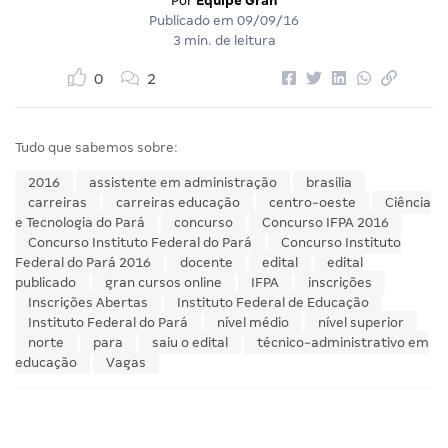
Por
Equipe Gran
Publicado em
09/09/16
3 min. de leitura
0
2
Tudo que sabemos sobre:
2016
assistente em administração
brasilia
carreiras
carreiras educação
centro-oeste
Ciência
e Tecnologia do Pará
concurso
Concurso IFPA 2016
Concurso Instituto Federal do Pará
Concurso Instituto
Federal do Pará 2016
docente
edital
edital
publicado
gran cursos online
IFPA
inscrições
Inscrições Abertas
Instituto Federal de Educação
Instituto Federal do Pará
nível médio
nível superior
norte
para
saiu o edital
técnico-administrativo em
educação
Vagas