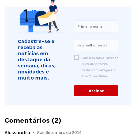
Cadastre-se e
receba as
notícias em
Concordo com a Política de
destaque da
Privacidade e aceito
semana, dicas,
receber comunicações do
novidades e
Gran Cursos Online.
muito mais.
Comentários (2)
Alessandro
•
9 de Setembro de 2016