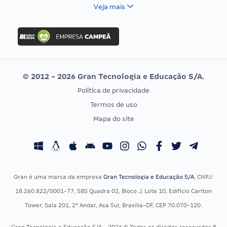
FCC
Veja mais
Concurso Nacional Unificado
FGV
Concurso Ibama
Idecan
Concurso MPU
Selecon
Editais publicados
Uniase
© 2012 - 2026 Gran Tecnologia e Educação S/A.
Vunesp
Política de privacidade
CONCURSOS POR PROFISSÃO
EXAME DE ORDEM
Termos de uso
Concursos Administrativos
OAB
Mapa do site
Concursos Educação
Prova OAB
Concursos Fiscais
Calendário OAB
Concursos Jurídicos
Questões OAB
Concursos Militares
Recursos OAB
Gran é uma marca da empresa
Gran Tecnologia e Educação S/A
, CNPJ:
Concursos Policiais
Exame de Ordem
18.260.822/0001-77, SBS Quadra 02, Bloco J, Lote 10, Edifício Carlton
Concursos Saúde
Tower, Sala 201, 2º Andar, Asa Sul, Brasília-DF, CEP 70.070-120.
Concursos Tribunais
Gran Tecnologia e Educação S/A - 2026 © Todos os direitos reservados ®