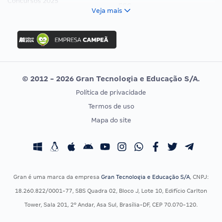
Concursos 2025
FCC
Veja mais
Concurso Nacional Unificado
FGV
Concurso Ibama
Idecan
Concurso MPU
Selecon
Editais publicados
Uniase
© 2012 - 2026 Gran Tecnologia e Educação S/A.
Vunesp
Política de privacidade
CONCURSOS POR PROFISSÃO
EXAME DE ORDEM
Termos de uso
Concursos Administrativos
OAB
Mapa do site
Concursos Educação
Prova OAB
Concursos Fiscais
Calendário OAB
Concursos Jurídicos
Questões OAB
Concursos Militares
Recursos OAB
Gran é uma marca da empresa
Gran Tecnologia e Educação S/A
, CNPJ:
Concursos Policiais
Exame de Ordem
18.260.822/0001-77, SBS Quadra 02, Bloco J, Lote 10, Edifício Carlton
Concursos Saúde
Tower, Sala 201, 2º Andar, Asa Sul, Brasília-DF, CEP 70.070-120.
Concursos Tribunais