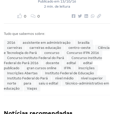
Publicado em
13/10/16
2 min. de leitura
0
0
Tudo que sabemos sobre:
2016
assistente em administração
brasilia
carreiras
carreiras educação
centro-oeste
Ciência
e Tecnologia do Pará
concurso
Concurso IFPA 2016
Concurso Instituto Federal do Pará
Concurso Instituto
Federal do Pará 2016
docente
edital
edital
publicado
gran cursos online
IFPA
inscrições
Inscrições Abertas
Instituto Federal de Educação
Instituto Federal do Pará
nível médio
nível superior
norte
para
saiu o edital
técnico-administrativo em
educação
Vagas
Notícias recomendadas