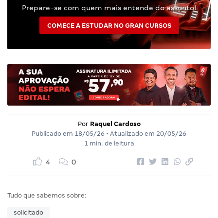
Prepare-se com quem mais entende do assunto!
COMECE A ESTUDAR NO GRAN CURSOS
Por
Raquel Cardoso
Publicado em
18/05/26
• Atualizado em
20/05/26
1 min. de leitura
4
0
Tudo que sabemos sobre:
solicitado