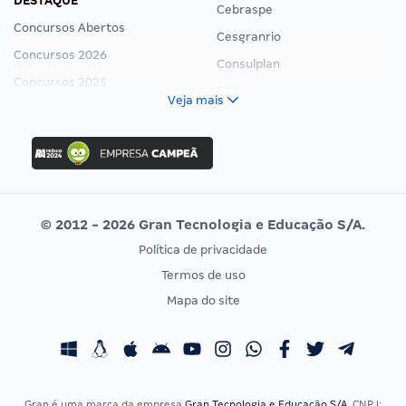
DESTAQUE
Cebraspe
Concursos Abertos
Cesgranrio
Concursos 2026
Consulplan
Concursos 2025
FCC
Veja mais
Concurso Nacional Unificado
FGV
Concurso Ibama
Idecan
Concurso MPU
Selecon
Editais publicados
Uniase
© 2012 - 2026 Gran Tecnologia e Educação S/A.
Vunesp
Política de privacidade
CONCURSOS POR PROFISSÃO
EXAME DE ORDEM
Termos de uso
Concursos Administrativos
OAB
Mapa do site
Concursos Educação
Prova OAB
Concursos Fiscais
Calendário OAB
Concursos Jurídicos
Questões OAB
Concursos Militares
Recursos OAB
Gran é uma marca da empresa
Gran Tecnologia e Educação S/A
, CNPJ: