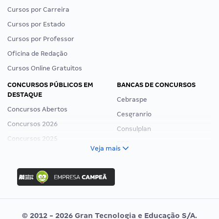
Cursos por Carreira
Cursos por Estado
Cursos por Professor
Oficina de Redação
Cursos Online Gratuitos
CONCURSOS PÚBLICOS EM
BANCAS DE CONCURSOS
DESTAQUE
Cebraspe
Concursos Abertos
Cesgranrio
Concursos 2026
Consulplan
Concursos 2025
FCC
Veja mais
Concurso Nacional Unificado
FGV
Concurso Ibama
Idecan
Concurso MPU
Selecon
Editais publicados
Uniase
© 2012 - 2026 Gran Tecnologia e Educação S/A.
Vunesp