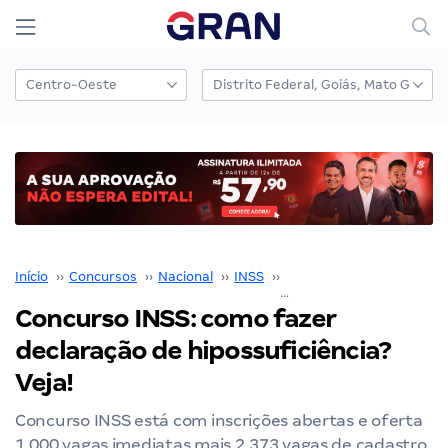
Início
››
Concursos
››
Nacional
››
INSS
››
Concurso INSS
››
Concurso INSS: como fazer
declaração de hipossuficiência?
Veja!
Concurso INSS está com inscrições abertas e oferta
1.000 vagas imediatas mais 2.373 vagas de cadastro