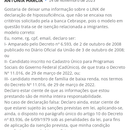
ANTONIA MARCIA
•
14 de Novembro de 2023
Gostaria de deixar uma informação sobre o LINK de
declaração de hipossuficiência, que não se encaixa nos
critérios solicitado pela a banca Cebraspe, pois o modelo em
questão trata-se de isenção relacionada a imigrantes.
modelo correto:
Eu, nome, rg, cpf, email, declaro ser:
I‐ Amparado pelo Decreto nº 6.593, de 2 de outubro de 2008
publicado no Diário Oficial da União de 3 de outubro de 2008;
ou
II‐ Candidato inscrito no Cadastro Único para Programas
Sociais do Governo Federal (CadÚnico), de que trata o Decreto
Nº 11.016, de 29 de março de 2022, ou;
III‐ candidato membro de família de baixa renda, nos termos
do Decreto Nº 11.016, de 29 de março de 2022.
Declaro estar ciente de que as informações que estou
prestando são de minha inteira responsabilidade.
No caso de declaração falsa: Declaro ainda, estar ciente de
que estarei sujeito às sanções previstas em lei, aplicando‐se,
ainda, o disposto no parágrafo único do artigo 10 do Decreto
nº 83.936, de 6/09/1979 sob as penalidades da lei, para fins
de aplicação da isenção prevista, que minha condição