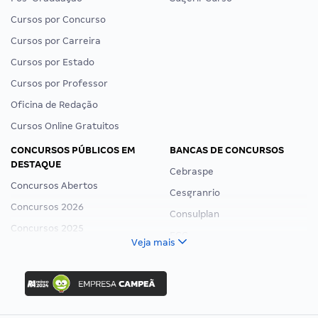
Cursos por Concurso
Cursos por Carreira
Cursos por Estado
Cursos por Professor
Oficina de Redação
Cursos Online Gratuitos
CONCURSOS PÚBLICOS EM
BANCAS DE CONCURSOS
DESTAQUE
Cebraspe
Concursos Abertos
Cesgranrio
Concursos 2026
Consulplan
Concursos 2025
FCC
Veja mais
Concurso Nacional Unificado
FGV
Concurso Ibama
Idecan
Concurso MPU
Selecon
Editais publicados