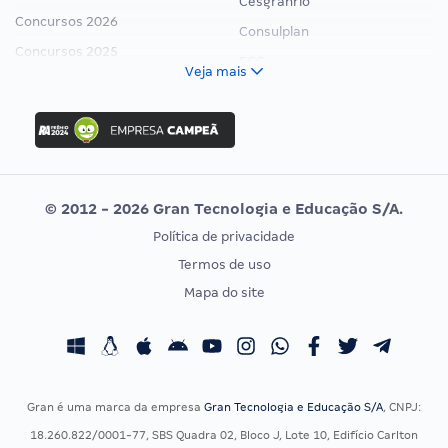
Cesgranrio
Concursos 2026
Consulplan
Concursos 2025
FCC
Veja mais
Concurso Nacional Unificado
FGV
Concurso Ibama
Idecan
Concurso MPU
Selecon
Editais publicados
Uniase
© 2012 - 2026 Gran Tecnologia e Educação S/A.
Vunesp
Política de privacidade
CONCURSOS POR PROFISSÃO
EXAME DE ORDEM
Termos de uso
Concursos Administrativos
OAB
Mapa do site
Concursos Educação
Prova OAB
Concursos Fiscais
Calendário OAB
Concursos Jurídicos
Questões OAB
Concursos Militares
Recursos OAB
Gran é uma marca da empresa
Gran Tecnologia e Educação S/A
, CNPJ:
Concursos Policiais
Exame de Ordem
18.260.822/0001-77, SBS Quadra 02, Bloco J, Lote 10, Edifício Carlton