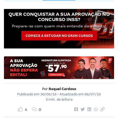
QUER CONQUISTAR A SUA APROVAÇÃO NO
CONCURSO INSS?
Prepare-se com quem mais entende do assunto!
COMECE A ESTUDAR NO GRAN CURSOS
Por
Raquel Cardoso
Publicado em
30/06/26
• Atualizado em
06/07/26
3 min. de leitura
4
0