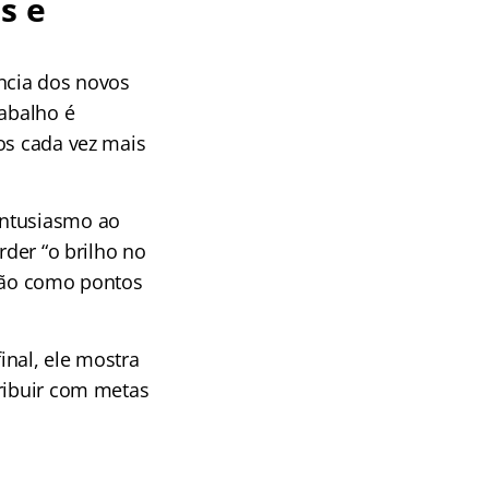
s e
ância dos novos
rabalho é
os cada vez mais
entusiasmo ao
rder “o brilho no
ação como pontos
inal, ele mostra
tribuir com metas