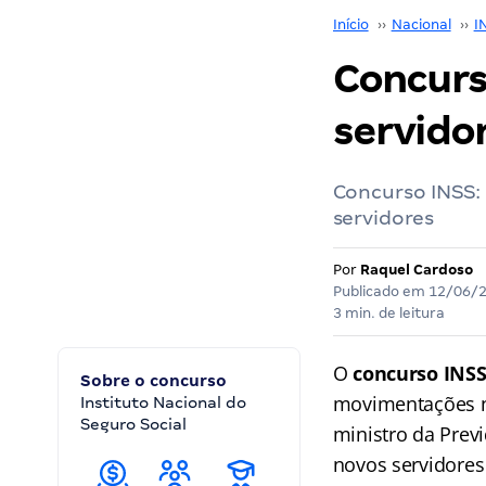
Início
››
Nacional
››
I
Concurs
servido
Concurso INSS:
servidores
Por
Raquel Cardoso
Publicado em
12/06/
3 min. de leitura
O
concurso INS
Sobre o concurso
movimentações n
Instituto Nacional do
Seguro Social
ministro da Prev
novos servidores