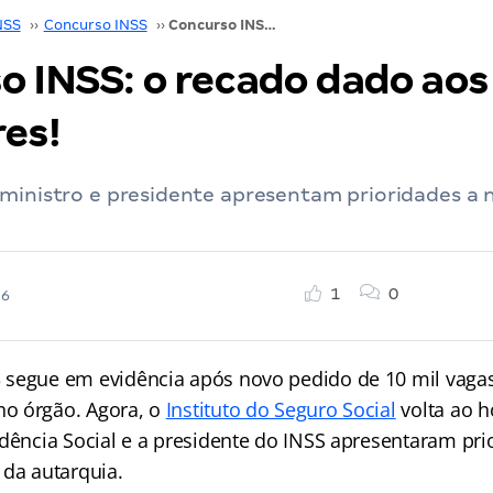
NSS
››
Concurso INSS
››
Concurso INSS: o recado dado aos novos servidores!
o INSS: o recado dado aos
res!
 ministro e presidente apresentam prioridades a 
1
0
26
S
segue em evidência após novo pedido de 10 mil vaga
o órgão. Agora, o
Instituto do Seguro Social
volta ao h
idência Social e a presidente do INSS apresentaram pri
 da autarquia.