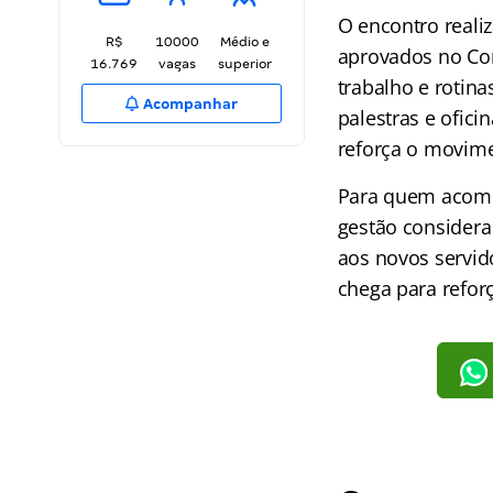
O encontro realiz
R$
10000
Médio e
aprovados no Con
16.769
vagas
superior
trabalho e rotina
Acompanhar
palestras e ofici
reforça o movime
Para quem acom
gestão considera
aos novos servid
chega para reforç