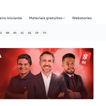
iro Iniciante
Materiais gratuitos
Webstories
O
RR
RS
SC
SE
SP
TO