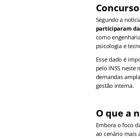
Concurso 
Segundo a notícia
participaram da
como engenharia, 
psicologia e tec
Esse dado é impo
pelo INSS neste
demandas amplas 
gestão interna.
O que a n
Embora o foco da
ao cenário mais