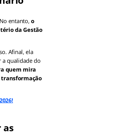
nário
No entanto,
o
tério da Gestão
o. Afinal, ela
r a qualidade do
ra quem mira
m transformação
2026!
 as