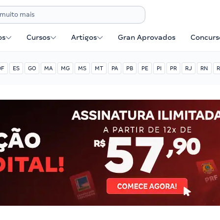
os
Cursos
Artigos
Gran Aprovados
Concurse
DF
ES
GO
MA
MG
MS
MT
PA
PB
PE
PI
PR
RJ
RN
R