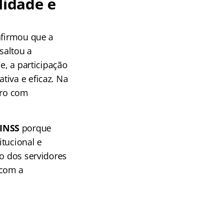
lidade e
afirmou que a
saltou a
e, a participação
tiva e eficaz. Na
iro com
 INSS
porque
tucional e
ão dos servidores
 com a