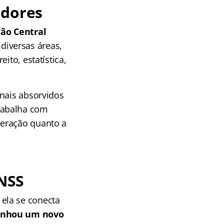
idores
ção Central
diversas áreas,
ito, estatística,
onais absorvidos
rabalha com
peração quanto a
INSS
ela se conecta
inhou um novo