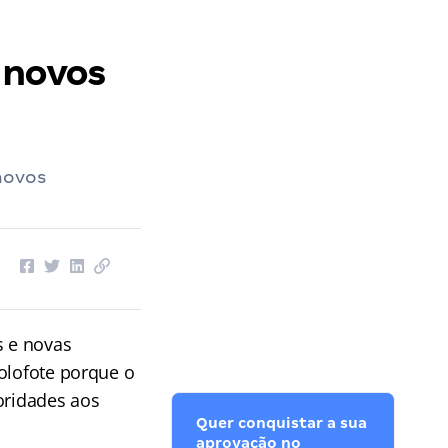
 novos
novos
s e novas
olofote porque o
oridades aos
Quer conquistar a sua
aprovação no