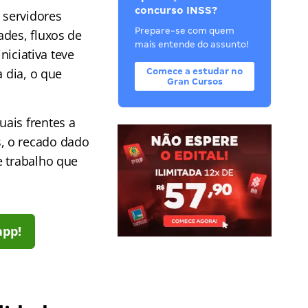
concurso INSS?
 servidores
Prepare-se com quem
ades, fluxos de
mais entende do assunto!
niciativa teve
a dia, o que
Comece a estudar no
Gran Cursos
quais frentes a
, o recado dado
e trabalho que
app!