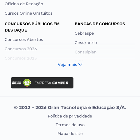
Oficina de Redação
Cursos Online Gratuitos
CONCURSOS PÚBLICOS EM
BANCAS DE CONCURSOS
DESTAQUE
Cebraspe
Concursos Abertos
Cesgranrio
Concursos 2026
Consulplan
Concursos 2025
FCC
Veja mais
Concurso Nacional Unificado
FGV
Concurso Ibama
Idecan
Concurso MPU
Selecon
Editais publicados
Uniase
© 2012 - 2026 Gran Tecnologia e Educação S/A.
Vunesp
Política de privacidade
CONCURSOS POR PROFISSÃO
EXAME DE ORDEM
Termos de uso
Concursos Administrativos
OAB
Mapa do site
Concursos Educação
Prova OAB