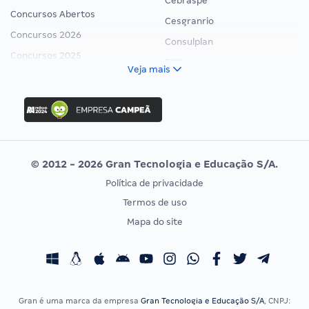
Cebraspe
Concursos Abertos
Cesgranrio
Concursos 2026
Consulplan
Concursos 2025
FCC
Veja mais
Concurso Nacional Unificado
FGV
Concurso Ibama
Idecan
Concurso MPU
Selecon
Editais publicados
Uniase
© 2012 - 2026 Gran Tecnologia e Educação S/A.
Vunesp
Política de privacidade
CONCURSOS POR PROFISSÃO
EXAME DE ORDEM
Termos de uso
Concursos Administrativos
OAB
Mapa do site
Concursos Educação
Prova OAB
Concursos Fiscais
Calendário OAB
Concursos Jurídicos
Questões OAB
Concursos Militares
Recursos OAB
Gran é uma marca da empresa
Gran Tecnologia e Educação S/A
, CNPJ: