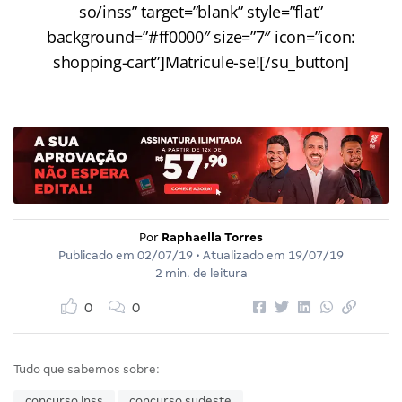
so/inss” target=”blank” style=”flat”
background=”#ff0000″ size=”7″ icon=”icon:
shopping-cart”]Matricule-se![/su_button]
Por
Raphaella Torres
Publicado em
02/07/19
• Atualizado em
19/07/19
2 min. de leitura
0
0
Tudo que sabemos sobre:
concurso inss
concurso sudeste