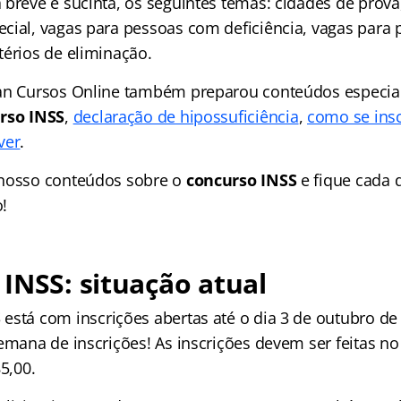
breve e sucinta, os seguintes temas: cidades de prova,
cial, vagas para pessoas com deficiência, vagas para 
térios de eliminação.
an Cursos Online também preparou conteúdos especia
rso INSS
,
declaração de hipossuficiência
,
como se insc
ver
.
 nosso conteúdos sobre o
concurso INSS
e fique cada 
!
INSS: situação atual
S
está com inscrições abertas até o dia 3 de outubro de 
emana de inscrições! As inscrições devem ser feitas no
85,00.