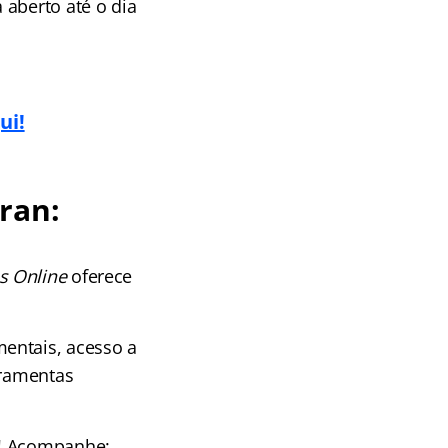
aberto até o dia
ui!
ran:
s Online
oferece
entais, acesso a
rramentas
! Acompanhe: