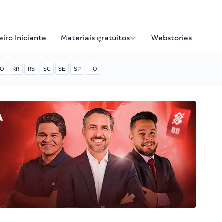
iro Iniciante
Materiais gratuitos
Webstories
O
RR
RS
SC
SE
SP
TO