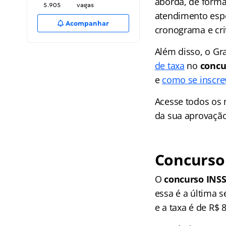
aborda, de forma 
5.905
vagas
atendimento espe
Acompanhar
cronograma e cri
Além disso, o Gr
de taxa
no
concu
e
como se inscre
Acesse todos os
da sua aprovação
Concurso 
O
concurso INS
essa é a última s
e a taxa é de R$ 