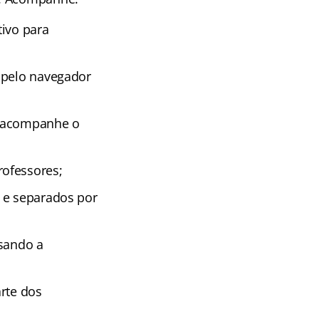
tivo para
 pelo navegador
e acompanhe o
rofessores;
 e separados por
isando a
rte dos