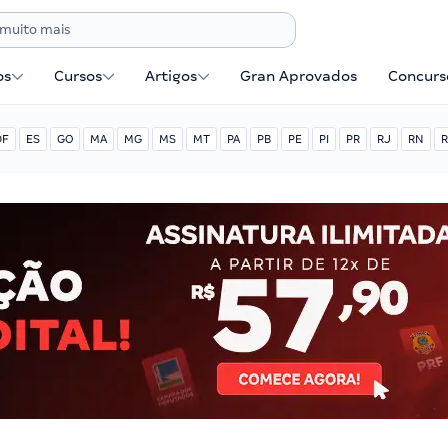
os
Cursos
Artigos
Gran Aprovados
Concurse
DF
ES
GO
MA
MG
MS
MT
PA
PB
PE
PI
PR
RJ
RN
R