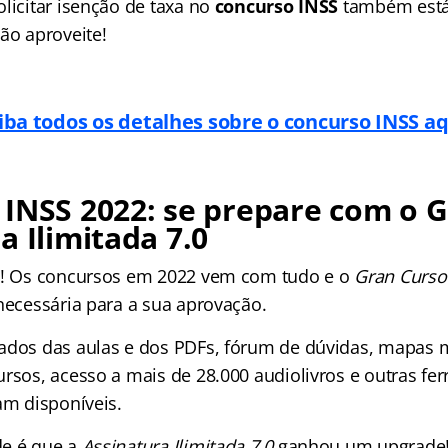
licitar isenção de taxa no
concurso INSS
também está 
ão aproveite!
iba todos os detalhes sobre o concurso INSS aq
INSS 2022: se prepare com o G
a Ilimitada 7.0
os! Os concursos em 2022 vem com tudo e o
Gran Curso
 necessária para a sua aprovação.
ados das aulas e dos PDFs, fórum de dúvidas, mapas m
ursos, acesso a mais de 28.000 audiolivros e outras fe
am disponíveis.
de é que a
Assinatura Ilimitada 7.0
ganhou um upgrade