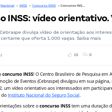
Nacional
››
INSS
››
Concurso INSS
››
Concurso INSS: vídeo orientativo. Veja!
 INSS: vídeo orientativo. 
Cebraspe divulga vídeo de orientação aos intere
 certame que oferta 1.000 vagas. Saiba mais
15
0
22
o
concurso INSS
! O Centro Brasileiro de Pesquisa em A
moção de Eventos (Cebraspe) divulgou em sua página, 
, um vídeo orientativo aos interessados em participa
o do
Instituto Nacional do Seguro Social
.
rientações sobre o
concurso INSS
tem uma duração d