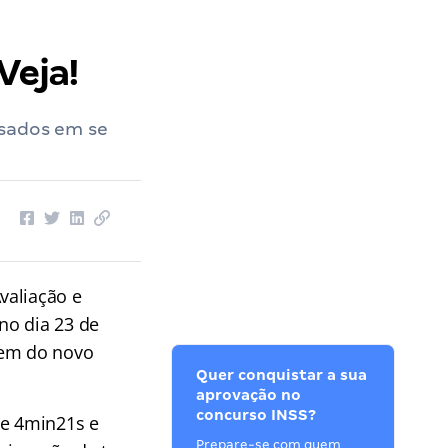
Veja!
ssados em se
valiação e
no dia 23 de
rem do novo
Quer conquistar a sua
aprovação no
concurso INSS?
e 4min21s e
Prepare-se com quem