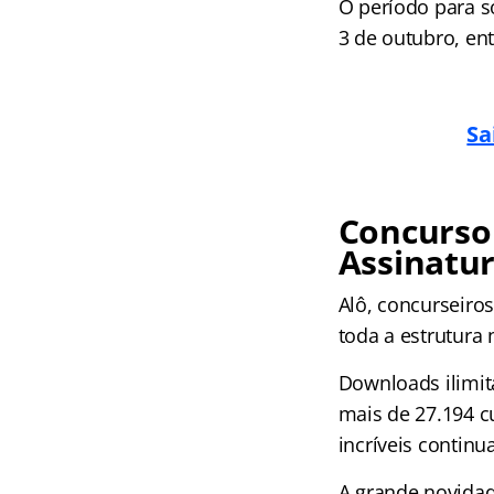
O período para so
3 de outubro, ent
Sa
Concurso 
Assinatur
Alô, concurseir
toda a estrutura
Downloads ilimit
mais de 27.194 c
incríveis continu
A grande novida