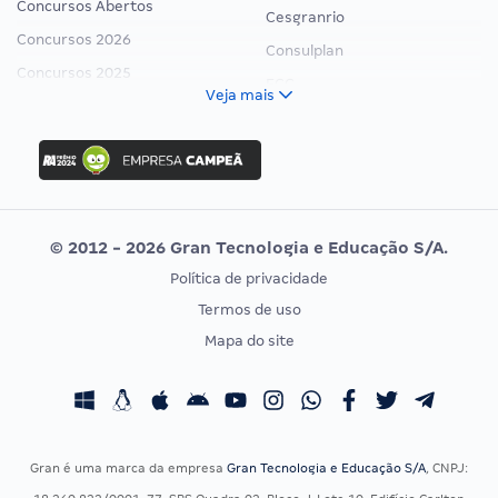
Concursos Abertos
Cesgranrio
Concursos 2026
Consulplan
Concursos 2025
FCC
Veja mais
Concurso Nacional Unificado
FGV
Concurso Ibama
Idecan
Concurso MPU
Selecon
Editais publicados
Uniase
© 2012 - 2026 Gran Tecnologia e Educação S/A.
Vunesp
Política de privacidade
CONCURSOS POR PROFISSÃO
EXAME DE ORDEM
Termos de uso
Concursos Administrativos
OAB
Mapa do site
Concursos Educação
Prova OAB
Concursos Fiscais
Calendário OAB
Concursos Jurídicos
Questões OAB
Concursos Militares
Recursos OAB
Gran é uma marca da empresa
Gran Tecnologia e Educação S/A
, CNPJ:
Concursos Policiais
Exame de Ordem