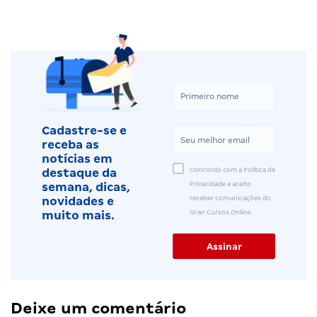
Cadastre-se e
receba as
notícias em
Concordo com a Política de
destaque da
Privacidade e aceito
semana, dicas,
receber comunicações do
novidades e
Gran Cursos Online.
muito mais.
Deixe um comentário