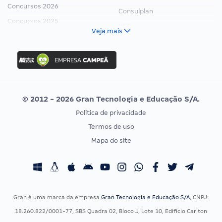
Concursos 2026
Consulplan
Concursos 2025
FCC
Veja mais
Concurso Nacional Unificado
FGV
Concurso Ibama
Idecan
Concurso MPU
Selecon
Editais publicados
Uniase
© 2012 - 2026 Gran Tecnologia e Educação S/A.
Vunesp
Política de privacidade
CONCURSOS POR PROFISSÃO
EXAME DE ORDEM
Termos de uso
Concursos Administrativos
OAB
Mapa do site
Concursos Educação
Prova OAB
Concursos Fiscais
Calendário OAB
Concursos Jurídicos
Questões OAB
Concursos Militares
Recursos OAB
Gran é uma marca da empresa
Gran Tecnologia e Educação S/A
, CNPJ:
Concursos Policiais
Exame de Ordem
18.260.822/0001-77, SBS Quadra 02, Bloco J, Lote 10, Edifício Carlton
Concursos Saúde