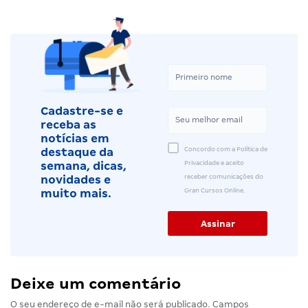
Cadastre-se e
receba as
notícias em
Concordo com a Política de
destaque da
Privacidade e aceito
semana, dicas,
receber comunicações do
novidades e
Gran Cursos Online.
muito mais.
Deixe um comentário
O seu endereço de e-mail não será publicado.
Campos