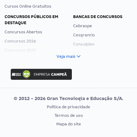
Cursos Online Gratuitos
CONCURSOS PÚBLICOS EM
BANCAS DE CONCURSOS
DESTAQUE
Cebraspe
Concursos Abertos
Cesgranrio
Concursos 2026
Consulplan
Concursos 2025
FCC
Veja mais
Concurso Nacional Unificado
FGV
Concurso Ibama
Idecan
Concurso MPU
Selecon
Editais publicados
Uniase
© 2012 - 2026 Gran Tecnologia e Educação S/A.
Vunesp
Política de privacidade
CONCURSOS POR PROFISSÃO
EXAME DE ORDEM
Termos de uso
Concursos Administrativos
OAB
Mapa do site
Concursos Educação
Prova OAB