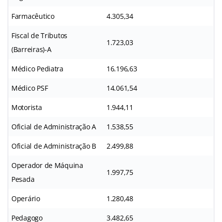
Farmacêutico
4.305,34
Fiscal de Tributos
1.723,03
(Barreiras)-A
Médico Pediatra
16.196,63
Médico PSF
14.061,54
Motorista
1.944,11
Oficial de Administração A
1.538,55
Oficial de Administração B
2.499,88
Operador de Máquina
1.997,75
Pesada
Operário
1.280,48
Pedagogo
3.482,65