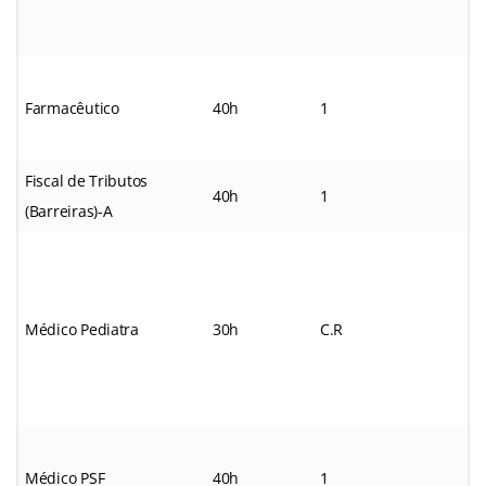
Farmacêutico
40h
1
*
Fiscal de Tributos
40h
1
*
(Barreiras)-A
Médico Pediatra
30h
C.R
*
Médico PSF
40h
1
*