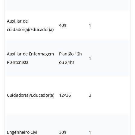
Auxiliar de
40h
1
*
cuidador(a)/Educador(a)
Auxiliar de Enfermagem
Plantão 12h
1
*
Plantonista
ou 24hs
Cuidador(a)/Educador(a)
12×36
3
*
Engenheiro Civil
30h
1
*