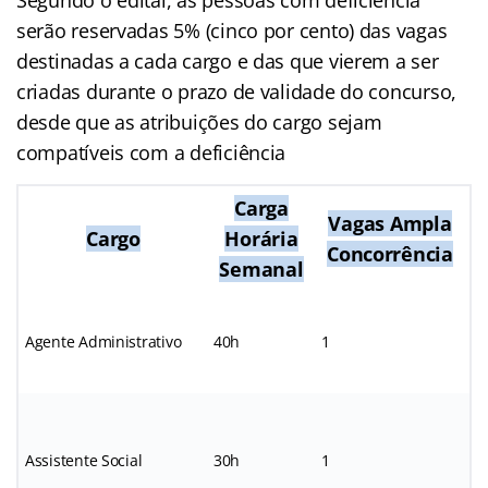
Segundo o edital, ás pessoas com deficiência
serão reservadas 5% (cinco por cento) das vagas
destinadas a cada cargo e das que vierem a ser
criadas durante o prazo de validade do concurso,
desde que as atribuições do cargo sejam
compatíveis com a deficiência
Carga
Vagas Ampla
V
Cargo
Horária
Concorrência
Semanal
Agente Administrativo
40h
1
*
Assistente Social
30h
1
*