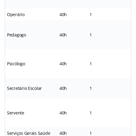
Operário
40h
1
*
Pedagogo
40h
1
*
Psicólogo
40h
1
*
Secretário Escolar
40h
1
*
Servente
40h
1
*
Serviços Gerais Saúde
40h
1
*