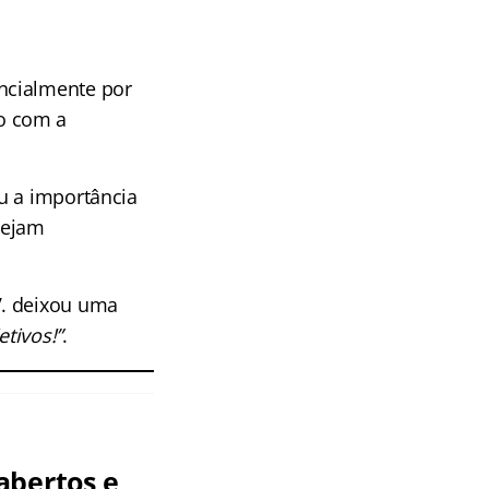
ncialmente por
o com a
u a importância
sejam
V. deixou uma
tivos!”
.
abertos e