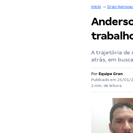
Início
››
Gran Aprova
Anderso
trabalho
A trajetória de
atrás, em busca
Por
Equipe Gran
Publicado em
25/01/
2 min. de leitura