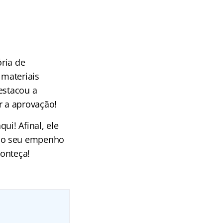
ria de
 materiais
estacou a
 a aprovação!
ui! Afinal, ele
o o seu empenho
conteça!