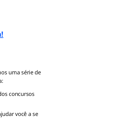
!
mos uma série de
a:
dos concursos
ajudar você a se