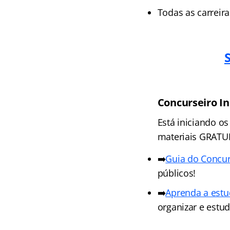
Todas as carreir
Concurseiro In
Está iniciando o
materiais GRATUIT
➡️
Guia do Concurs
públicos!
➡️
Aprenda a estu
organizar e estu