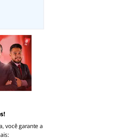
s!
, você garante a
ais: