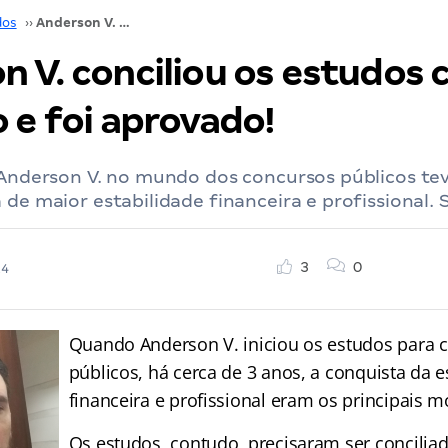
dos
››
Anderson V. conciliou os estudos com o trabalho e foi aprovado!
n V. conciliou os estudos 
 e foi aprovado!
 Anderson V. no mundo dos concursos públicos tev
 de maior estabilidade financeira e profissional. 
3
0
24
Quando Anderson V. iniciou os estudos para 
públicos, há cerca de 3 anos, a conquista da e
financeira e profissional eram os principais m
Os estudos, contudo, precisaram ser concili