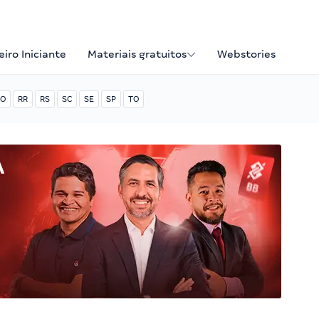
iro Iniciante
Materiais gratuitos
Webstories
O
RR
RS
SC
SE
SP
TO