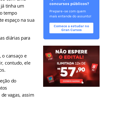
concursos públicos?
 já tinha um
Prepare-se com quem
 o tempo
mais entende do assunto!
te espaço na sua
Comece a estudar no
Gran Cursos
as diárias para
, o cansaço e
r, contudo, ele
os.
leção do
ntos
 de vagas, assim