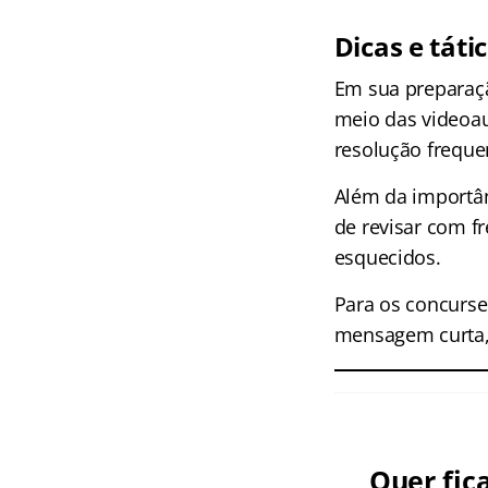
Dicas e táti
Em sua preparaçã
meio das videoa
resolução freque
Além da importân
de revisar com f
esquecidos.
Para os concurse
mensagem curta, 
Quer fic