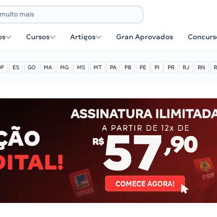
os
Cursos
Artigos
Gran Aprovados
Concurse
DF
ES
GO
MA
MG
MS
MT
PA
PB
PE
PI
PR
RJ
RN
R