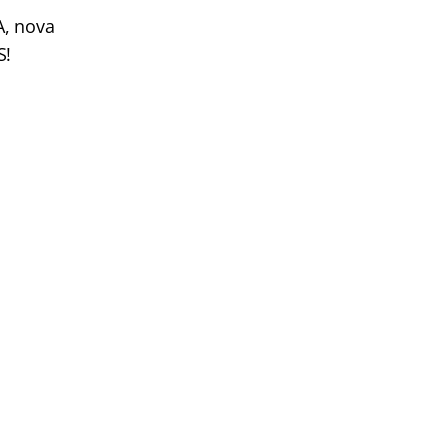
A, nova
S!