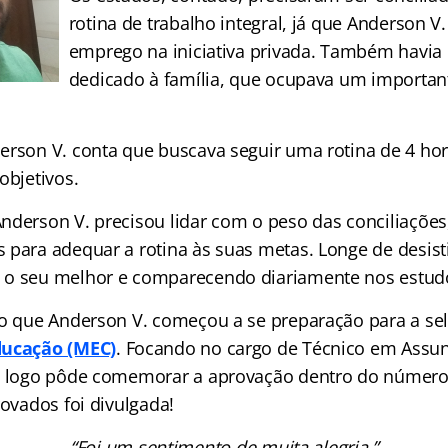
rotina de trabalho integral, já que Anderson V.
emprego na iniciativa privada. Também havia
dedicado à família, que ocupava um importan
erson V. conta que buscava seguir uma rotina de 4 hor
objetivos.
nderson V. precisou lidar com o peso das conciliações
 para adequar a rotina às suas metas. Longe de desisti
 o seu melhor e comparecendo diariamente nos estud
to que Anderson V. começou a se preparação para a se
ducação (MEC)
. Focando no cargo de Técnico em Assu
le logo pôde comemorar a aprovação dentro do número
rovados foi divulgada!
“Foi um sentimento de muita alegria.”