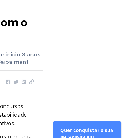
com o
e início 3 anos
Saiba mais!
concursos
stabilidade
otivos.
Quer conquistar a sua
ados com uma
aprovação em