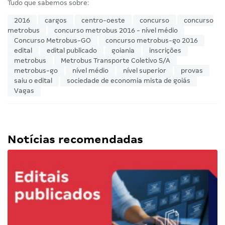
Tudo que sabemos sobre:
2016
cargos
centro-oeste
concurso
concurso
metrobus
concurso metrobus 2016 - nível médio
Concurso Metrobus-GO
concurso metrobus-go 2016
edital
edital publicado
goiania
inscrições
metrobus
Metrobus Transporte Coletivo S/A
metrobus-go
nível médio
nível superior
provas
saiu o edital
sociedade de economia mista de goiás
Vagas
Notícias recomendadas