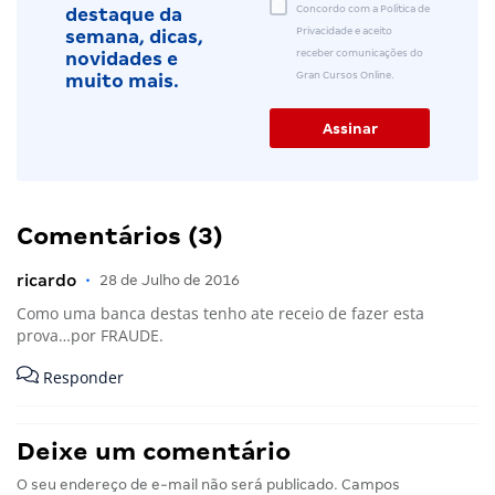
Concordo com a Política de
destaque da
Privacidade e aceito
semana, dicas,
receber comunicações do
novidades e
Gran Cursos Online.
muito mais.
Comentários (3)
ricardo
•
28 de Julho de 2016
Como uma banca destas tenho ate receio de fazer esta
prova…por FRAUDE.
Responder
Deixe um comentário
O seu endereço de e-mail não será publicado.
Campos