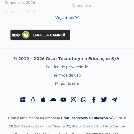
Concursos 2026
Consulplan
Concursos 2025
FCC
Veja mais
Concurso Nacional Unificado
FGV
Concurso Ibama
Idecan
Concurso MPU
Selecon
Editais publicados
Uniase
© 2012 - 2026 Gran Tecnologia e Educação S/A.
Vunesp
Política de privacidade
CONCURSOS POR PROFISSÃO
EXAME DE ORDEM
Termos de uso
Concursos Administrativos
OAB
Mapa do site
Concursos Educação
Prova OAB
Concursos Fiscais
Calendário OAB
Concursos Jurídicos
Questões OAB
Concursos Militares
Recursos OAB
Gran é uma marca da empresa
Gran Tecnologia e Educação S/A
, CNPJ:
Concursos Policiais
Exame de Ordem
18.260.822/0001-77, SBS Quadra 02, Bloco J, Lote 10, Edifício Carlton
Concursos Saúde