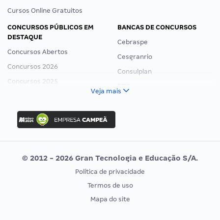
Cursos Online Gratuitos
CONCURSOS PÚBLICOS EM
BANCAS DE CONCURSOS
DESTAQUE
Cebraspe
Concursos Abertos
Cesgranrio
Concursos 2026
Consulplan
Concursos 2025
FCC
Veja mais
Concurso Nacional Unificado
FGV
Concurso Ibama
Idecan
Concurso MPU
Selecon
Editais publicados
Uniase
© 2012 - 2026 Gran Tecnologia e Educação S/A.
Vunesp
Política de privacidade
CONCURSOS POR PROFISSÃO
EXAME DE ORDEM
Termos de uso
Concursos Administrativos
OAB
Mapa do site
Concursos Educação
Prova OAB