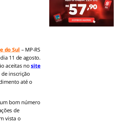
e do Su
l
– MP-RS
dia 11 de agosto.
ão aceitas no
site
 de inscrição
dimento até o
ará um bom número
ações de
m vista o