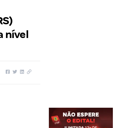
RS)
 nível