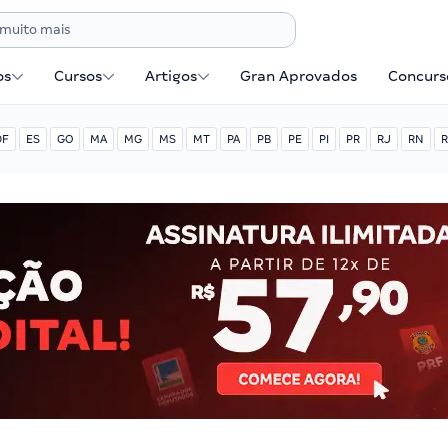
os
Cursos
Artigos
Gran Aprovados
Concurse
DF
ES
GO
MA
MG
MS
MT
PA
PB
PE
PI
PR
RJ
RN
R