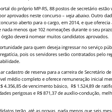
rtal do próprio MP-RS, 88 postos de secretário estão 
por aprovados neste concurso –
veja abaixo
. Outro da
concurso aberto para o cargo, em 2014, e que oferecia
e nada menos que 102 nomeações durante o seu prazo 
o órgão deverá nomear muitos candidatos aprovados.
rtunidade para quem deseja ingressar no serviço públ
egatícia, pois os servidores serão contratados pelo re
abilidade.
ar cadastro de reserva para a carreira de Secretário de
ível médio completo e oferece remuneração inicial me
$ 4.356,85 de vencimento básico, R$ 1.524,89 de ratif
vidades perigosas e R$ 871,37 de auxílio-condução, me
ndidatos terão, até as provas, nada menos que seis mes