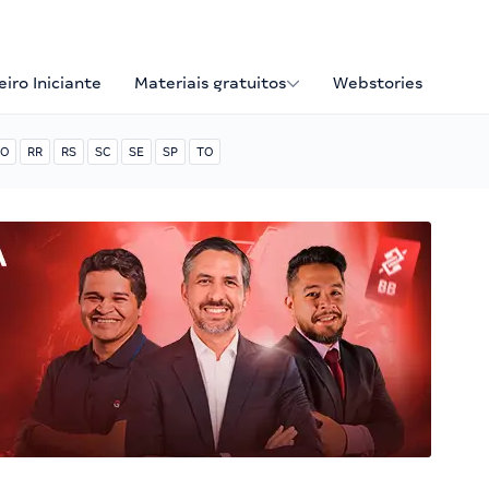
iro Iniciante
Materiais gratuitos
Webstories
O
RR
RS
SC
SE
SP
TO