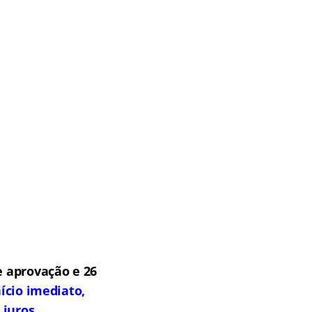
 aprovação e 26
ício imediato,
 juros