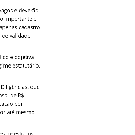
vagos e deverão
do importante é
 apenas cadastro
de validade,
ico e objetiva
gime estatutário,
 Diligências, que
nsal de R$
icação por
lhor até mesmo
es de estudos,