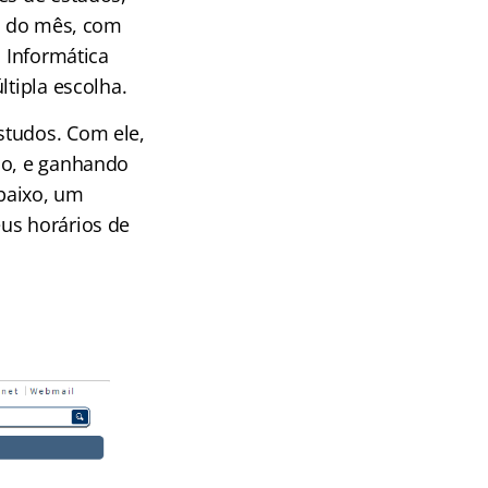
al do mês, com
, Informática
ltipla escolha.
studos. Com ele,
ão, e ganhando
abaixo, um
us horários de