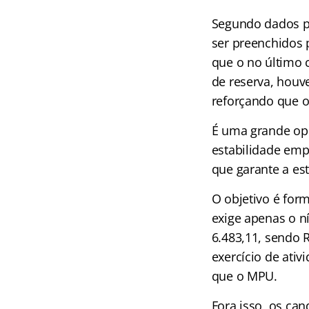
Segundo dados po
ser preenchidos 
que o no último 
de reserva, houv
reforçando que 
É uma grande opo
estabilidade empr
que garante a est
O objetivo é form
exige apenas o n
6.483,11, sendo R
exercício de ati
que o MPU.
Fora isso, os ca