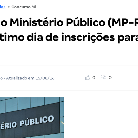
ias
››
Concurso Ministério Público (MP-RS) 2016: Último dia de inscrições para nível médio!
o Ministério Público (MP-
timo dia de inscrições para
0
0
16
• Atualizado em
15/08/16