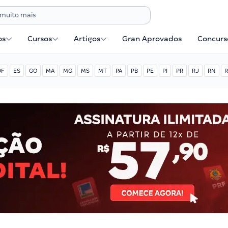
os
Cursos
Artigos
Gran Aprovados
Concurse
DF
ES
GO
MA
MG
MS
MT
PA
PB
PE
PI
PR
RJ
RN
R