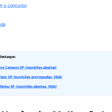
er o concurso
ada
s
destaque:
os Campos SP: inscrições abertas!
aro SP: inscrições prorrogadas. VEJA!
breu SP: inscrições abertas. VEJA!