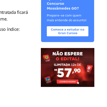
Concurso
Mossâmedes GO?
ntratada ficará
Prepare-se com quem
ame.
mais entende do assunto!
sso
índice
:
Comece a estudar no
Gran Cursos