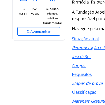
farmácia, fisioter
R$
261
Superior,,
A Fundação Aroeir
5.884
vagas
técnico,
responsável por g
médio e
fundamental
Navegue pela ma
Acompanhar
Situação atual
Remuneração e b
Inscrições
Cargos
Requisitos
Etapas de prova
Classificação
Materiais Gratuit