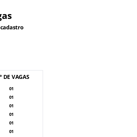
gas
 cadastro
º DE VAGAS
01
01
01
01
01
01