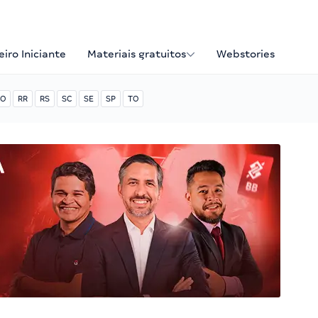
iro Iniciante
Materiais gratuitos
Webstories
O
RR
RS
SC
SE
SP
TO