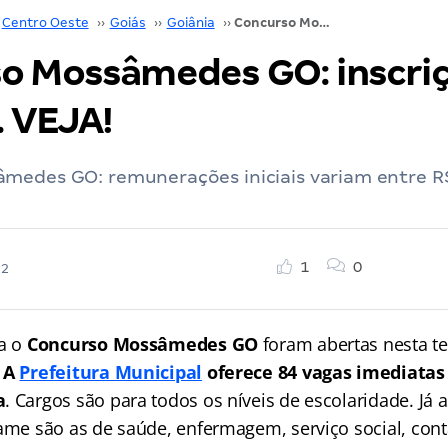
Centro Oeste
››
Goiás
››
Goiânia
››
Concurso Mossâmedes GO: inscrições abertas. VEJA!
o Mossâmedes GO: inscri
. VEJA!
medes GO: remunerações iniciais variam entre R
1
0
22
ra o
Concurso Mossâmedes GO
foram abertas nesta ter
.
A
Prefeitura Municipal
oferece 84 vagas imediatas 
a
. Cargos são para todos os níveis de escolaridade. Já a
tame são as de saúde, enfermagem, serviço social, cont