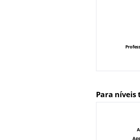
Profes
Para níveis 
A
Age