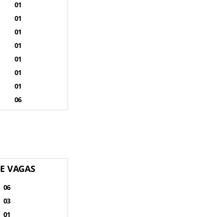
01
01
01
01
01
01
01
06
DE VAGAS
06
03
01