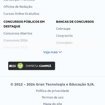
Oficina de Redação
Cursos Online Gratuitos
CONCURSOS PÚBLICOS EM
BANCAS DE CONCURSOS
DESTAQUE
Cebraspe
Concursos Abertos
Cesgranrio
Concursos 2026
Consulplan
Concursos 2025
FCC
Veja mais
Concurso Nacional Unificado
FGV
Concurso Ibama
Idecan
Concurso MPU
Selecon
Editais publicados
Uniase
© 2012 - 2026 Gran Tecnologia e Educação S/A.
Vunesp
Política de privacidade
CONCURSOS POR PROFISSÃO
EXAME DE ORDEM
Termos de uso
Concursos Administrativos
OAB
Mapa do site