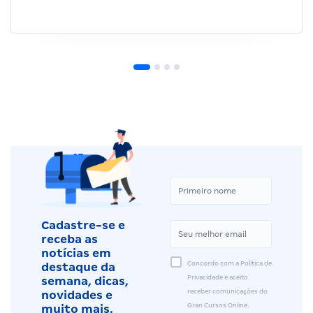
Cadastre-se e
receba as
notícias em
Concordo com a Política de
destaque da
Privacidade e aceito
semana, dicas,
receber comunicações do
novidades e
Gran Cursos Online.
muito mais.