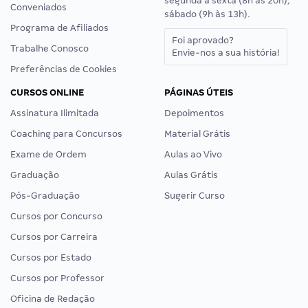
segunda a sexta (8h às 20h),
Conveniados
sábado (9h às 13h).
Programa de Afiliados
Foi aprovado?
Trabalhe Conosco
Envie-nos a sua história!
Preferências de Cookies
CURSOS ONLINE
PÁGINAS ÚTEIS
Assinatura Ilimitada
Depoimentos
Coaching para Concursos
Material Grátis
Exame de Ordem
Aulas ao Vivo
Graduação
Aulas Grátis
Pós-Graduação
Sugerir Curso
Cursos por Concurso
Cursos por Carreira
Cursos por Estado
Cursos por Professor
Oficina de Redação