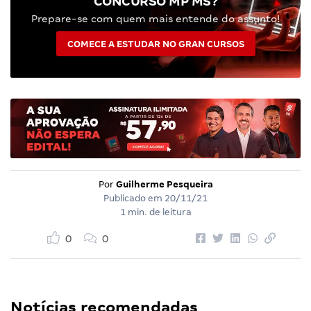
CONCURSO MP MS?
Prepare-se com quem mais entende do assunto!
COMECE A ESTUDAR NO GRAN CURSOS
Por
Guilherme Pesqueira
Publicado em
20/11/21
1 min. de leitura
0
0
Notícias recomendadas