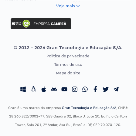
FCC
Veja mais
Concurso Nacional Unificado
FGV
Concurso Ibama
Idecan
Concurso MPU
Selecon
Editais publicados
Uniase
© 2012 - 2026 Gran Tecnologia e Educação S/A.
Vunesp
Política de privacidade
CONCURSOS POR PROFISSÃO
EXAME DE ORDEM
Termos de uso
Concursos Administrativos
OAB
Mapa do site
Concursos Educação
Prova OAB
Concursos Fiscais
Calendário OAB
Concursos Jurídicos
Questões OAB
Concursos Militares
Recursos OAB
Gran é uma marca da empresa
Gran Tecnologia e Educação S/A
, CNPJ:
Concursos Policiais
Exame de Ordem
18.260.822/0001-77, SBS Quadra 02, Bloco J, Lote 10, Edifício Carlton
Concursos Saúde
Tower, Sala 201, 2º Andar, Asa Sul, Brasília-DF, CEP 70.070-120.
Concursos Tribunais