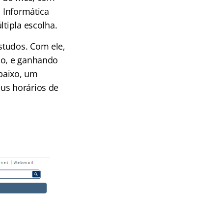
, Informática
ltipla escolha.
studos. Com ele,
ão, e ganhando
abaixo, um
us horários de