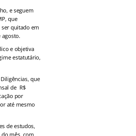
ulho, e seguem
MP, que
á ser quitado em
 agosto.
ico e objetiva
gime estatutário,
 Diligências, que
nsal de R$
icação por
lhor até mesmo
es de estudos,
al do mês, com