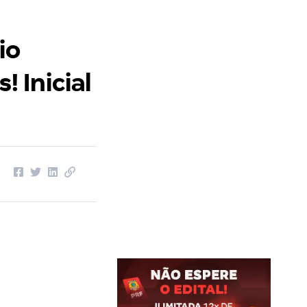
io
 Inicial