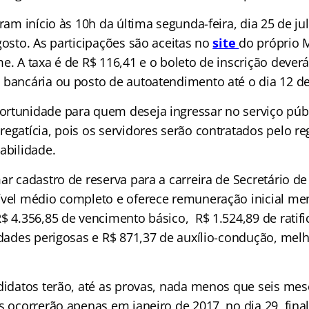
eram início às 10h da última segunda-feira, dia 25 de j
gosto. As participações são aceitas no
site
do próprio 
e. A taxa é de R$ 116,41 e o boleto de inscrição dever
 bancária ou posto de autoatendimento até o dia 12 de
rtunidade para quem deseja ingressar no serviço públ
egatícia, pois os servidores serão contratados pelo re
abilidade.
ar cadastro de reserva para a carreira de Secretário de
ível médio completo e oferece remuneração inicial me
$ 4.356,85 de vencimento básico, R$ 1.524,89 de ratif
vidades perigosas e R$ 871,37 de auxílio-condução, me
ndidatos terão, até as provas, nada menos que seis mes
es ocorrerão
apenas em janeiro de 2017, no dia 29, fin