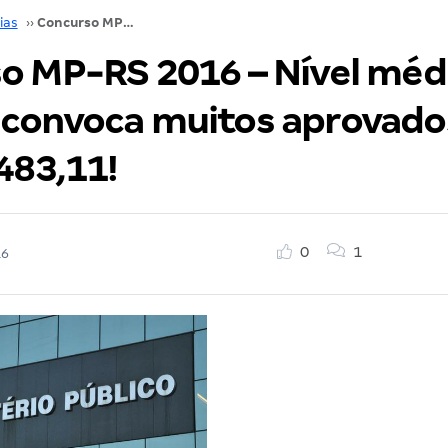
ias
››
Concurso MP-RS 2016 – Nível médio sempre convoca muitos aprovados! Inicial de R$ 6.483,11!
o MP-RS 2016 – Nível méd
convoca muitos aprovados!
483,11!
0
1
16