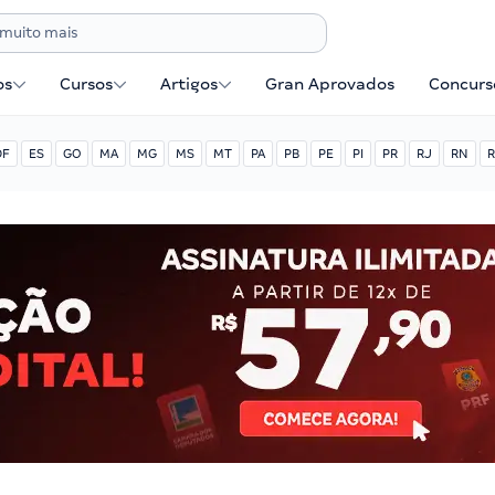
os
Cursos
Artigos
Gran Aprovados
Concurse
DF
ES
GO
MA
MG
MS
MT
PA
PB
PE
PI
PR
RJ
RN
R