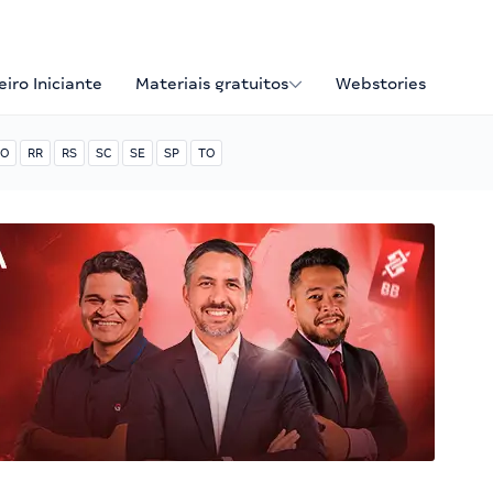
iro Iniciante
Materiais gratuitos
Webstories
O
RR
RS
SC
SE
SP
TO