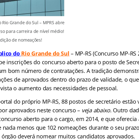
do Rio Grande do Sul – MPRS abre
so para carreira de nível médio!
radição de nomeações!
blico do
Rio Grande do Su
l
–
MP-RS (Concurso MP-RS 2
be inscrições do concurso aberto para o posto de Secre
á um bom número de contratações. A tradição demonstr
ões de aprovados dentro do prazo de validade, o que
 vista o aumento das necessidades de pessoal.
rtal do próprio MP-RS, 88 postos de secretário estão 
por aprovados neste concurso –
veja abaixo
. Outro da
concurso aberto para o cargo, em 2014, e que oferecia
e nada menos que 102 nomeações durante o seu prazo 
o órgão deverá nomear muitos candidatos aprovados.