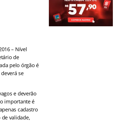
016 – Nível
tário de
ada pelo órgão é
 deverá se
vagos e deverão
do importante é
 apenas cadastro
de validade,