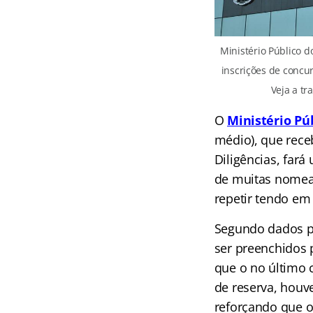
Ministério Público 
inscrições de concur
Veja a t
O
Ministério Pú
médio), que rece
Diligências, far
de muitas nomeaç
repetir tendo em
Segundo dados po
ser preenchidos 
que o no último 
de reserva, houv
reforçando que 