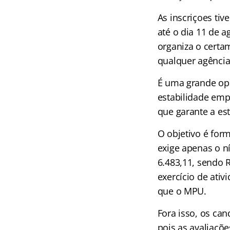
As inscriçoes tiv
até o dia 11 de a
organiza o certam
qualquer agência
É uma grande opo
estabilidade empr
que garante a est
O objetivo é form
exige apenas o n
6.483,11, sendo R
exercício de ati
que o MPU.
Fora isso, os ca
pois as avaliaçõ