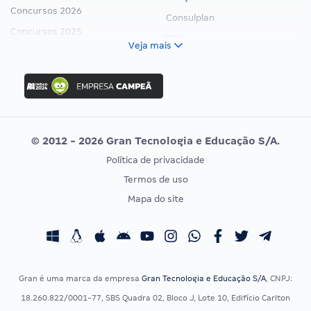
Concursos 2026
Consulplan
Concursos 2025
FCC
Veja mais
Concurso Nacional Unificado
FGV
Concurso Ibama
Idecan
Concurso MPU
Selecon
Editais publicados
Uniase
© 2012 - 2026 Gran Tecnologia e Educação S/A.
Vunesp
Política de privacidade
CONCURSOS POR PROFISSÃO
EXAME DE ORDEM
Termos de uso
Concursos Administrativos
OAB
Mapa do site
Concursos Educação
Prova OAB
Concursos Fiscais
Calendário OAB
Concursos Jurídicos
Questões OAB
Concursos Militares
Recursos OAB
Gran é uma marca da empresa
Gran Tecnologia e Educação S/A
, CNPJ:
Concursos Policiais
Exame de Ordem
18.260.822/0001-77, SBS Quadra 02, Bloco J, Lote 10, Edifício Carlton