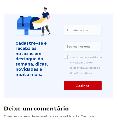
Cadastre-se e
receba as
notícias em
Concordo com a Política de
destaque da
Privacidade e aceito
semana, dicas,
receber comunicações do
novidades e
Gran Cursos Online.
muito mais.
Deixe um comentário
O seu endereço de e-mail não será publicado.
Campos