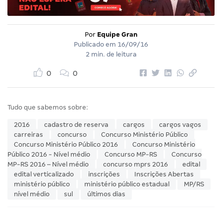
Por
Equipe Gran
Publicado em
16/09/16
2 min. de leitura
0
0
Tudo que sabemos sobre:
2016
cadastro de reserva
cargos
cargos vagos
carreiras
concurso
Concurso Ministério Público
Concurso Ministério Público 2016
Concurso Ministério
Público 2016 - Nível médio
Concurso MP-RS
Concurso
MP-RS 2016 – Nível médio
concurso mprs 2016
edital
edital verticalizado
inscrições
Inscrições Abertas
ministério público
ministério público estadual
MP/RS
nível médio
sul
últimos dias